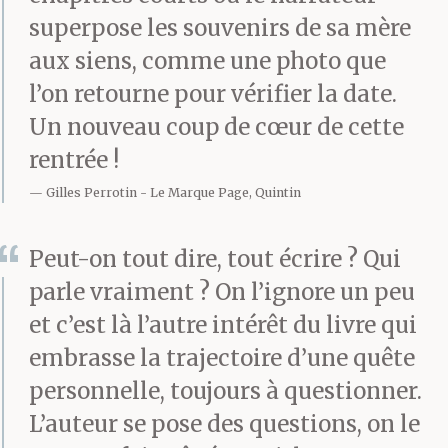
de ça aussi.
superpose les souvenirs de sa mère
aux siens, comme une photo que
l’on retourne pour vérifier la date.
Sûrement, il parlait déjà
Un nouveau coup de cœur de cette
des singes rouges
rentrée !
qu’ils n’avaient jamais
Gilles Perrotin
Le Marque Page, Quintin
vus. Sûrement, il parlait
Peut-on tout dire, tout écrire ? Qui
aussi d’une île où il n’y
parle vraiment ? On l’ignore un peu
a jamais eu de singes.
et c’est là l’autre intérêt du livre qui
embrasse la trajectoire d’une quête
personnelle, toujours à questionner.
Mais il ne le savait pas.
L’auteur se pose des questions, on le