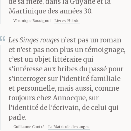
de sa mère, dans la Guyane et la
faire semblant d’écrire.
Martinique des années 30.
Véronique Rossignol
Livres-Hebdo
Elle écrivait des lettres
Les Singes rouges
n’est pas un roman
parce qu’elle était loin.
et n’est pas non plus un témoignage,
c’est un objet littéraire qui
s’intéresse aux bribes du passé pour
Elle écrivait des lettres
s’interroger sur l’identité familiale
parce qu’elle était
et personnelle, mais aussi, comme
partie.
toujours chez Annocque, sur
l’identité de l’écrivain, de celui qui
parle.
Elle est partie en 1949.
Guillaume Contré
Le Matricule des anges