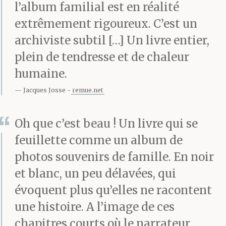
écrivant ce qu’il
l’album familial est en réalité
écrivait, ce qu’il écrit, et
extrêmement rigoureux. C’est un
archiviste subtil […] Un livre entier,
qu’il continuerait à
plein de tendresse et de chaleur
parler d’autre chose.
humaine.
C’est pour ça qu’il
Jacques Josse
remue.net
Oh que c’est beau ! Un livre qui se
a répondu si vite.
feuillette comme un album de
photos souvenirs de famille. En noir
Bien sûr qu’il parlait
et blanc, un peu délavées, qui
d’autre chose, en
évoquent plus qu’elles ne racontent
une histoire. A l’image de ces
écrivant. Mais il parlait
chapitres courts où le narrateur