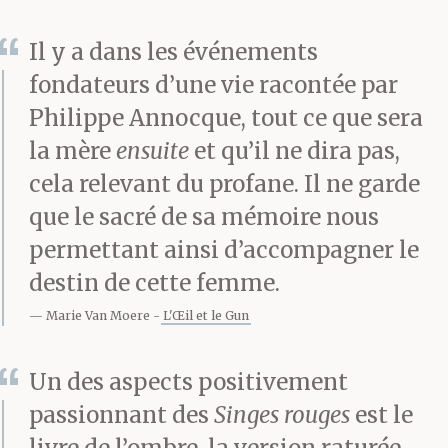
Elle était déjà partie, en
Il y a dans les événements
fondateurs d’une vie racontée par
1936.
Philippe Annocque, tout ce que sera
la mère
ensuite
et qu’il ne dira pas,
Elle n’est pas partie
cela relevant du profane. Il ne garde
que le sacré de sa mémoire nous
pour les mêmes raisons.
permettant ainsi d’accompagner le
destin de cette femme.
Elle n’est pas partie du
Marie Van Moere
L'Œil et le Gun
même endroit.
Un des aspects positivement
passionnant des
Singes rouges
est le
C’est pour ça que, quand