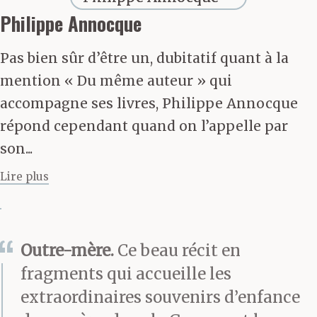
lettres à des amis,
Philippe Annocque
des lettres à des cousins.
Pas bien sûr d’être un, dubitatif quant à la
Des lettres avec des
mention « Du même auteur » qui
destinataires. Des
accompagne ses livres, Philippe Annocque
répond cependant quand on l’appelle par
lettres qu’ils sont
son...
tellement contents de
Lire plus
recevoir, les
destinataires, que
Outre-mère.
Ce beau récit en
souvent ils lui en
fragments qui accueille les
réclament. Écrire des
extraordinaires souvenirs d’enfance
lettres, c’est écrire sans