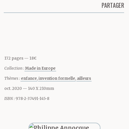
il avait des bonnes
PARTAGER
notes partout, sauf en
Partager cette page
écriture. Encore
aujourd’hui, sa vilaine
écriture de gaucher lui
172 pages
18€
fait honte.
Collection :
Made in Europe
Thèmes :
enfance
invention formelle
ailleurs
Elle n’écrivait pas de
oct. 2020
— 140 X 210mm
romans, elle. Elle
ISBN :
978-2-37491-145-8
écrivait des lettres. Elle
écrit des lettres. Des