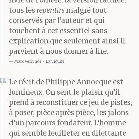
livre de l’ombre, la version raturée,
il lui a demandé s’il
tous les
repentirs
malgré tout
conservés par l’auteur et qui
avait des origines, il a
touchent à cet essentiel sans
trouvé la question
explication que seulement ainsi il
compliquée. C’est pour
parvient à nous donner à lire.
ça qu’il a trouvé qu’il
Marc Verlynde
La Viduité
n’y avait rien à en dire.
Le récit de Philippe Annocque est
lumineux. On sent le plaisir qu’il
C’est pour ça qu’il
prend à reconstituer ce jeu de pistes,
croyait qu’il parlait
à poser, pièce après pièce, les jalons
d’un parcours fondateur. L’homme
d’autre chose, en
qui semble feuilleter en dilettante