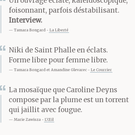
Un ouvrage éclaté, kaléidoscopique,
l’avoir coincée menacée
foisonnant, parfois déstabilisant.
violée à plusieurs
Interview.
reprises dans les trop
Tamara Bongard
La Liberté
nombreux coins
Niki de Saint Phalle en éclats.
sombres de la maison
Forme libre pour femme libre.
de vacances louée cet
Tamara Bongard et Amandine Glevarec
Le Courrier
été-là. L’été
La mosaïque que Caroline Deyns
des serpents.
compose par la plume est un torrent
qui jaillit avec fougue.
Marie Zawisza
L'Œil