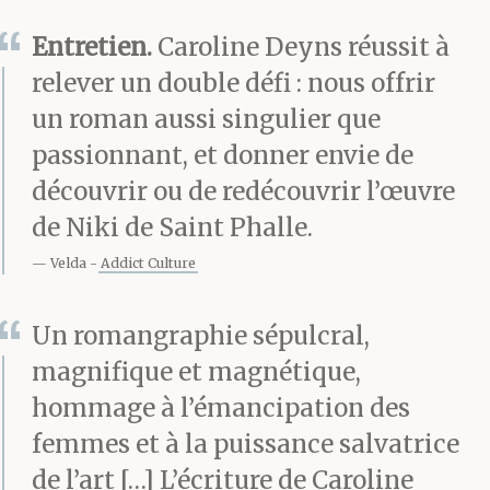
elle, à l’inverse des
Entretien.
Caroline Deyns réussit à
autres avançant comme
relever un double défi : nous offrir
un seul corps désirant,
un roman aussi singulier que
c’est déguerpir, fuir
passionnant, et donner envie de
découvrir ou de redécouvrir l’œuvre
l’homme au charme fou
,
de Niki de Saint Phalle.
le séducteur tombeur
Velda
Addict Culture
dragueur, qui avait
assez
d’imagination
non
Un romangraphie sépulcral,
magnifique et magnétique,
seulement pour rêver
hommage à l’émancipation des
de, mais aussi pour
femmes et à la puissance salvatrice
accomplir, réaliser,
de l’art […] L’écriture de Caroline