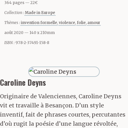
364 pages
22€
jamais à lire entre les
Collection :
Made in Europe
lignes, à entrevoir ne
Thèmes :
invention formelle
violence
folie
amour
serait-ce qu’un seul
août 2020
— 140 x 210mm
instant la silhouette
ISBN :
978-2-37491-158-8
fragile gracile d’une
gamine de onze ans en
train de se faufiler dans
Caroline Deyns
la foule compacte du
Originaire de Valenciennes, Caroline Deyns
tout le monde
par deux
vit et travaille à Besançon. D’un style
fois répété, au milieu
inventif, fait de phrases courtes, percutantes
d’où rugit la poésie d’une langue révoltée,
des femmes faites,