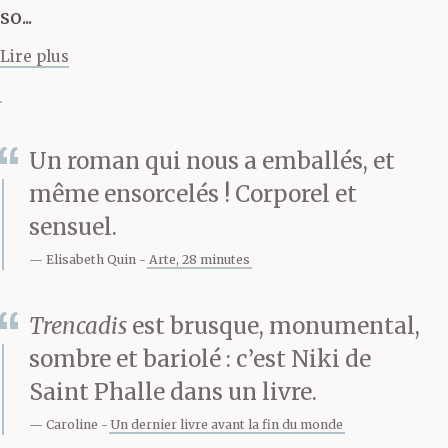
so...
parfumées et
Lire plus
maquillées, grandes
bourgeoises et petites
Un roman qui nous a emballés, et
bonnes, jouant des
même ensorcelés ! Corporel et
coudes et oubliant de
sensuel.
s’en excuser, parce
Elisabeth Quin
Arte, 28 minutes
qu’elle va à contre-
Trencadis
est brusque, monumental,
courant, cavalant,
sombre et bariolé : c’est Niki de
galopant tout ce qu’elle
Saint Phalle dans un livre.
peut, car ce qu’elle veut
Caroline
Un dernier livre avant la fin du monde