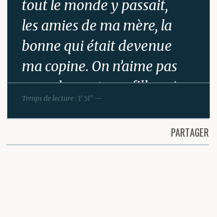
tout le monde y passait,
les amies de ma mère, la
bonne qui était devenue
ma copine. On n’aime pas
quand on est une fille voir
Temps de lecture : 1’ 51” —
son père sauter tout le
monde (…) »
PARTAGER
Partager cette page
Le ton est si badin, mi-
réprobateur mi-amusé,
qu’on ne penserait