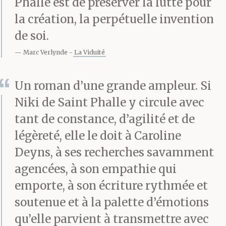
Phalle est de préserver la lutte pour
fille, lui ouvrir son sexe
la création, la perpétuelle invention
de soi.
d’enfant, puis de l’autre
Marc Verlynde
La Viduité
main empoigner le sien
raidi par un désir
Un roman d’une grande ampleur. Si
Niki de Saint Phalle y circule avec
contre-nature, et
tant de constance, d’agilité et de
l’enfoncer dans la
légèreté, elle le doit à Caroline
bouche, ouverte de force
Deyns, à ses recherches savamment
elle aussi. Assez
agencées, à son empathie qui
emporte, à son écriture rythmée et
d’imagination oui, pour
soutenue et à la palette d’émotions
s’exciter à la vue d’une
qu’elle parvient à transmettre avec