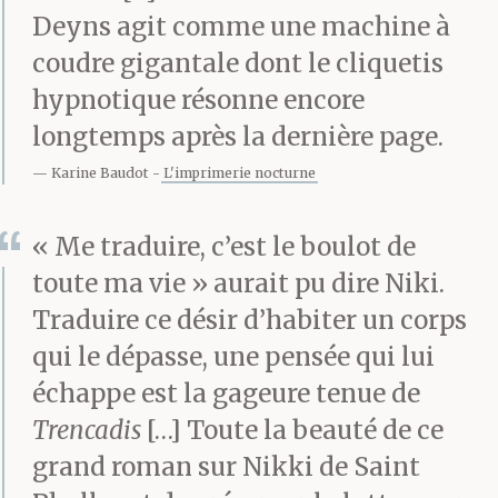
achever son fantasme
Deyns agit comme une machine à
coudre gigantale dont le cliquetis
de. Si plein de fantaisie
hypnotique résonne encore
cet homme vraiment,
longtemps après la dernière page.
pour décider, un beau
Karine Baudot
L'imprimerie nocturne
jour de juillet, dans le
« Me traduire, c’est le boulot de
chant des cigales et des
toute ma vie » aurait pu dire Niki.
herbes sèches, de
Traduire ce désir d’habiter un corps
fourrer ses doigts
qui le dépasse, une pensée qui lui
échappe est la gageure tenue de
moites (la chaleur tout
Trencadis
[…] Toute la beauté de ce
autant que l’excitation)
grand roman sur Nikki de Saint
dans la culotte de sa