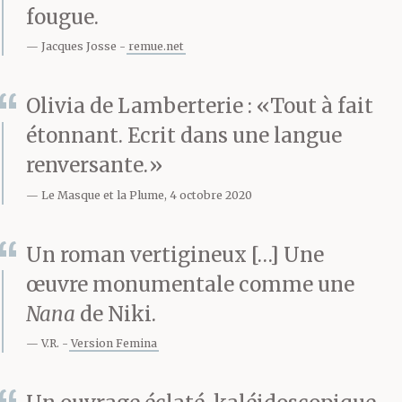
gosse, et pas n’importe
fougue.
laquelle, la sienne, celle
Jacques Josse
remue.net
qui a hérité de son large
Olivia de Lamberterie : «Tout à fait
front et de ses yeux
étonnant. Ecrit dans une langue
bleus, jouir de sa
renversante.»
stupeur et de son
Le Masque et la Plume, 4 octobre 2020
ignorance, et lui
Un roman vertigineux […] Une
souhaiter finalement
œuvre monumentale comme une
tout le bonheur
Nana
de Niki.
possible quelque vingt
V.R.
Version Femina
ans plus tard, après