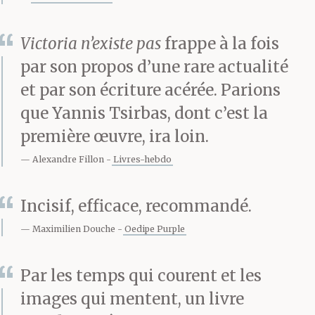
tourné la clé et mis le
Victoria n’existe pas
frappe à la fois
contact. T’as donné
par son propos d’une rare actualité
deux-trois coups
et par son écriture acérée. Parions
d’accélérateur pour faire
que Yannis Tsirbas, dont c’est la
première œuvre, ira loin.
chauffer le moteur, et
Alexandre Fillon
Livres-hebdo
t’es parti en faisant
un burn. T’as aussi
Incisif, efficace, recommandé.
allumé le gyrophare et
Maximilien Douche
Oedipe Purple
mis la sirène à fond.
Par les temps qui courent et les
T’as tourné à droite
images qui mentent, un livre