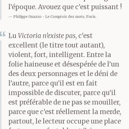
regarder. Silence absolu.
l’époque. Avouez que c’est puissant !
Le surveillant
Philippe Guazzo
Le Comptoir des mots, Paris.
faisait sonner la cloche,
Lu
Victoria n’existe pas
, c’est
en criant la fin de la
excellent (le titre tout autant),
récré. Personne ne
violent, fort, intelligent. Entre la
folie haineuse et désespérée de l’un
bougeait. Ils voulaient
des deux personnages et le déni de
tous voir le mangas.
l’autre, parce qu’il est en fait
T’es sorti en levant les
impossible de discuter, parce qu’il
est préférable de ne pas se mouiller,
bras. Applaudissements
parce que c’est réellement la merde,
et sifflets, plus la sirène
partout, le lecteur occupe une place
que t’avais laissée