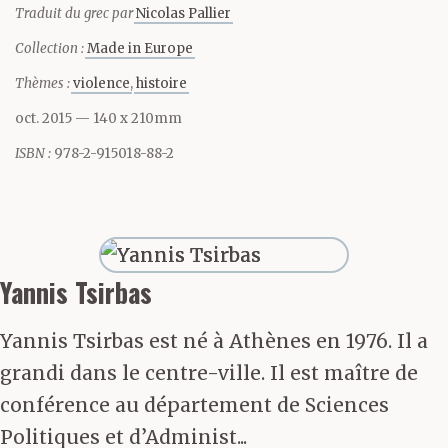
Traduit du grec par
Nicolas Pallier
un mangas. Tous les
Collection :
Made in Europe
camarades de classe te
Thèmes :
violence
histoire
craignaient. Et
oct. 2015
— 140 x 210mm
voulaient être de ta
ISBN :
978-2-915018-88-2
bande. Pas trop près de
toi, mais pas trop loin
non plus. Tu les cognais
Yannis Tsirbas
presque jamais. C’était
Yannis Tsirbas est né à Athènes en 1976. Il a
pas nécessaire. Tu
grandi dans le centre-ville. Il est maître de
conférence au département de Sciences
leur attrapais le nez
Politiques et d’Administ...