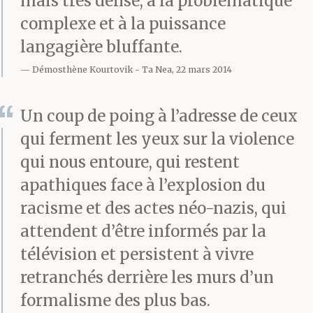
mais très dense, à la problématique
dire un mot.
complexe et à la puissance
langagière bluffante.
T’es retourné au collège.
Démosthène Kourtovik
Ta Nea, 22 mars 2014
Les lèvres enflées, tu les
Un coup de poing à l’adresse de ceux
sentais pas, les yeux au
qui ferment les yeux sur la violence
beurre noir, un peu
qui nous entoure, qui restent
apathiques face à l’explosion du
penché, t’avais mal aux
racisme et des actes néo-nazis, qui
côtes. C’était pas grave,
attendent d’être informés par la
t’en avais vu d’autres.
télévision et persistent à vivre
retranchés derrière les murs d’un
T’étais un mangas. Le
formalisme des plus bas.
surveillant t’as laissé