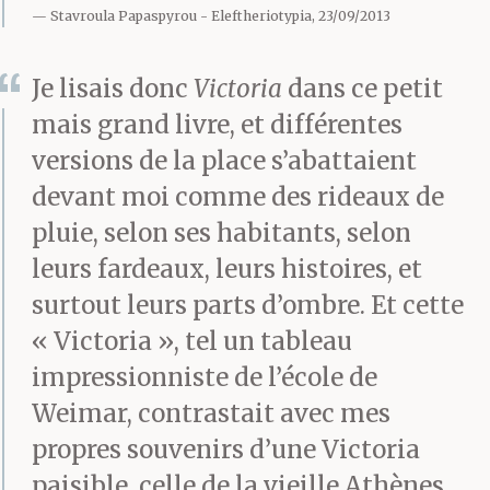
Stavroula Papaspyrou
Eleftheriotypia, 23/09/2013
entrer, et dès qu’il t’as
vu il a secoué la tête.
Je lisais donc
Victoria
dans ce petit
mais grand livre, et différentes
Bienvenue au petit
versions de la place s’abattaient
Mélétis, le chauffeur.
devant moi comme des rideaux de
Belle gueule Mélétis.
pluie, selon ses habitants, selon
T’as l’air d’un
leurs fardeaux, leurs histoires, et
surtout leurs parts d’ombre. Et cette
imam bayildi, mon
« Victoria », tel un tableau
pauvre. Tu lui as montré
impressionniste de l’école de
le poing.
Weimar, contrastait avec mes
propres souvenirs d’une Victoria
paisible, celle de la vieille Athènes,