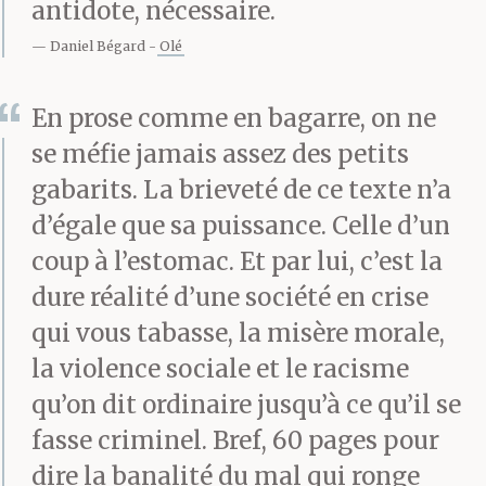
dans la rue Acharnon,
antidote, nécessaire.
t’as remonté à droite la
Daniel Bégard
Olé
rue de Rigny, à droite la
En prose comme en bagarre, on ne
rue Filis, encore à droite
se méfie jamais assez des petits
pour descendre la rue
gabarits. La brieveté de ce texte n’a
d’égale que sa puissance. Celle d’un
Heyden, et tu t’es regaré
coup à l’estomac. Et par lui, c’est la
devant le collège avec
dure réalité d’une société en crise
un tête-à-queue. T’as
qui vous tabasse, la misère morale,
la violence sociale et le racisme
fais le tour du pâté de
qu’on dit ordinaire jusqu’à ce qu’il se
maisons. Tous collés à
fasse criminel. Bref, 60 pages pour
la grille du collège, à te
dire la banalité du mal qui ronge