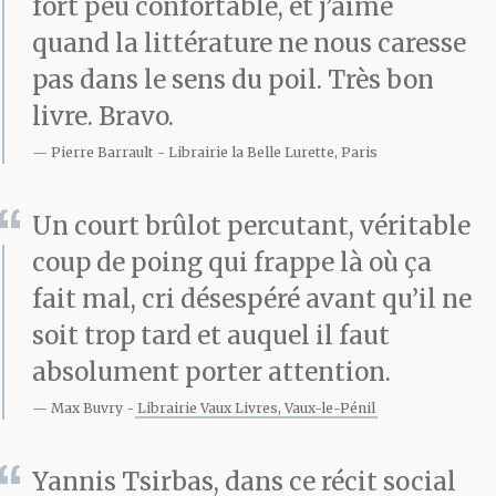
fort peu confortable, et j’aime
allumée pour faire du
quand la littérature ne nous caresse
pas dans le sens du poil. Très bon
boucan. Les voisins
livre. Bravo.
étaient sortis sur leurs
Pierre Barrault
Librairie la Belle Lurette, Paris
balcons. T’étais LE
mangas.
Un court brûlot percutant, véritable
coup de poing qui frappe là où ça
fait mal, cri désespéré avant qu’il ne
Ils t’ont battu.
soit trop tard et auquel il faut
Beaucoup. Ils t’ont
absolument porter attention.
gardé deux jours au
Max Buvry
Librairie Vaux Livres, Vaux-le-Pénil
poste de la rue Thiras, à
Yannis Tsirbas, dans ce récit social