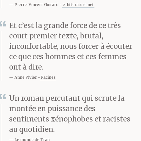
la récréation.
Pierre-Vincent Guitard
e-litterature.net
Et c’est la grande force de ce très
Hé Mélétis, le mangas,
court premier texte, brutal,
tu sais conduire ? T’as
inconfortable, nous forcer à écouter
ce que ces hommes et ces femmes
sauté la grille d’un
ont à dire.
bond, t’as ouvert la
Anne Vivier
Racines
portière du véhicule
Un roman percutant qui scrute la
sans faire de bruit, en
montée en puissance des
regardant derrière toi
sentiments xénophobes et racistes
pour t’assurer que tout
au quotidien.
le monde te voyait. T’as
Le monde de Tran