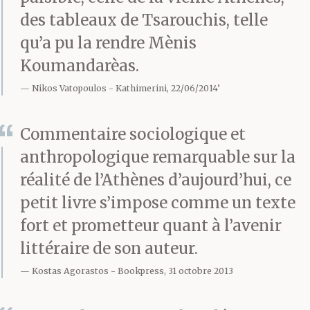
Ta fierté en a pris un
des tableaux de Tsarouchis, telle
coup. Ils t’avaient battu.
qu’a pu la rendre Mènis
Toi. Et maintenant, plus
Koumandarèas.
personne ne
Nikos Vatopoulos
Kathimerini, 22/06/2014’
t’approchait. Ton
Commentaire sociologique et
voisin,
anthropologique remarquable sur la
réalité de l’Athènes d’aujourd’hui, ce
petit livre s’impose comme un texte
Moustroufas, a changé
fort et prometteur quant à l’avenir
de pupitre. Ils étaient
littéraire de son auteur.
assis à trois au même
Kostas Agorastos
Bookpress, 31 octobre 2013
pupitre, toi tout seul, et