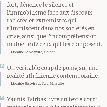
te rouer de coups.
fort, dénonce le silence et
Quinze ans, et ils t’ont
l’immobilisme face aux discours
racistes et extrémistes qui
démoli. Finalement, ton
s’immiscent dans nos sociétés en
père a fait jouer une
crise, ainsi que l’incompréhension
connaissance et ils t’ont
mutuelle de ceux qui les composent.
relâché. T’étais
Librairie Le Méandre, Meudon
mineur, ça a aidé. Ton
Un véritable coup de poing sur une
père, nationaliste, du
réalité athénienne contemporaine.
bon bord, et puis ton
Librairie Histoire de l'œil, Marseille
entraîneur de boxe, lui
Yannis Tsirbas livre un texte court
aussi il est venu leur