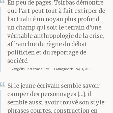
En peu de pages, Tsirbas démontre
les profs n’ont rien dit.
que l’art peut tout à fait extirper de
Ils t’ont fait du mal,
l’actualité un noyau plus profond,
finalement. Pour une
un champ qui soit le terrain d’une
véritable anthropologie de la crise,
connerie, ils t’ont fait
affranchie du règne du débat
du mal. T’admettais pas
politicien et du reportage de
qu’on te crache dessus,
société.
toi. Quoi les gars, à
Vangélis Chatzivassiliou
O Anagnostis, 24/11/2013
cause des flics ? Y’a
Si le jeune écrivain semble savoir
qu’une seule chose que
camper des personnages […], il
tout le monde
semble aussi avoir trouvé son style:
phrases courtes, construction en
comprend, tu t’es dis.