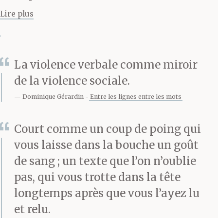
avec deux doigts, une
Lire plus
pure tenaille, et tu le
tordais jusqu’à ce qu’ils
se mettent à pleurer.
La violence verbale comme miroir
de la violence sociale.
C’était très douloureux.
Dominique Gérardin
Entre les lignes entre les mots
Tous ceux qui l’ont subi
savent ce que c’est. Toi
Court comme un coup de poing qui
vous laisse dans la bouche un goût
on te l’avait cassé à
de sang ; un texte que l’on n’oublie
l’entraînement, depuis
pas, qui vous trotte dans la tête
tes douze ans. T’avais
longtemps après que vous l’ayez lu
plus ce souci-là. C’était
et relu.