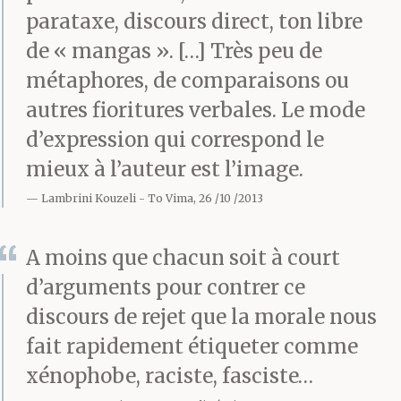
parataxe, discours direct, ton libre
de « mangas ». […] Très peu de
Cet après-midi-là, après
métaphores, de comparaisons ou
la fin des cours, t’as
autres fioritures verbales. Le mode
d’expression qui correspond le
attendu Moustroufas à
mieux à l’auteur est l’image.
côté de chez lui, rue
Lambrini Kouzeli
To Vima, 26 /10 /2013
Elpidos. Il t’a vu devant
A moins que chacun soit à court
lui et il a compris. Il a
d’arguments pour contrer ce
simplement laissé
discours de rejet que la morale nous
tombé son cartable,
fait rapidement étiqueter comme
sans protester. Tu l’as
xénophobe, raciste, fasciste…