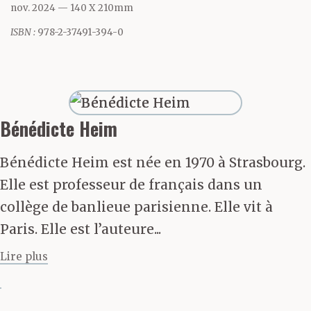
pas penser à lui :
nov. 2024
— 140 X 210mm
aussitôt il y a ce poids
ISBN :
978-2-37491-394-0
qui écrase sa poitrine et
arrête ses gestes. Il faut
avancer, au rythme des
Bénédicte Heim
petites notes noires qui
Bénédicte Heim est née en 1970 à Strasbourg.
cognent dans sa
Elle est professeur de français dans un
poitrine. En haut, son
collège de banlieue parisienne. Elle vit à
Paris. Elle est l’auteure...
regard invente un
Lire plus
parvis par-dessus
l’horizon des toits. Elle