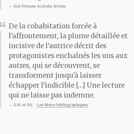
voie plus clair. Tout se
Eric Pessan, écrivain, lecteur
mélange dans sa tête, il
faudrait grimper
De la cohabitation forcée à
l’affrontement, la plume détaillée et
encore, mais elle était
incisive de l’autrice décrit des
en haut et tout s’arasait.
protagonistes enchaînés les uns aux
Trouver un moyen. Sous
autres, qui se découvrent, se
transforment jusqu’à laisser
la masse lente des
échapper l’indicible […] Une lecture
nuages, elle amorce la
qui ne laisse pas indemne.
descente, découvre
E.M. et P.E.
Les Notes bibliographiques
bientôt, dans les taillis,
une hutte forestière, est