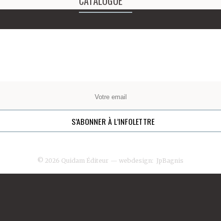
CATALOGUE
du festin nocturne. Les
feuilles bariolées
reposaient sous elle,
empilées sous le
matelas, la palette
lavée aussi. Le pinceau
oublié seul se dressait,
avertissement vertical.
© 2026 Quidam Éditeur
— webdesign:
JpBagnis
Elle s’était trop fatiguée
à vouloir saisir cette
couleur de poivron