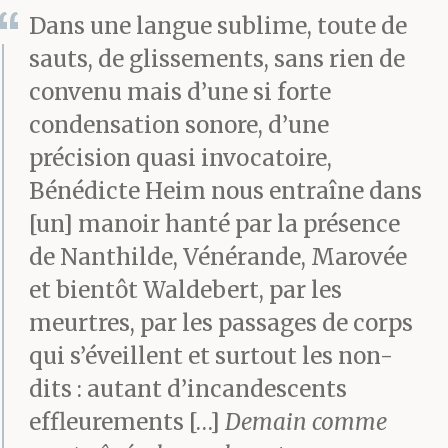
scrute cet amas houleux
Dans une langue sublime, toute de
de crêtes grises. Elle
sauts, de glissements, sans rien de
convenu mais d’une si forte
secoue ses cheveux
condensation sonore, d’une
indisciplinés, moins
précision quasi invocatoire,
sombres sur le plateau
Bénédicte Heim nous entraîne dans
[un] manoir hanté par la présence
désert. Elle est pleine de
de Nanthilde, Vénérande, Marovée
la voix de son frère, des
et bientôt Waldebert, par les
rires de sa sœur, du pas
meurtres, par les passages de corps
métronomique de leur
qui s’éveillent et surtout les non-
dits : autant d’incandescents
mère. Comment, sinon
effleurements […]
Demain comme
en bougeant, se sevrer