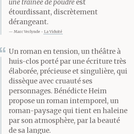
une traînée de poudre
est
des habitudes
étourdissant, discrètement
d’enfance ? Cette suie
dérangeant.
Marc Verlynde
La Viduité
qui colle à ses membres.
Que les larmes de sa
Un roman en tension, un théâtre à
mère ne rincent pas. Les
huis-clos porté par une écriture très
élaborée, précieuse et singulière, qui
cris de son frère, il faut
dissèque avec cruauté ses
que ça s’arrête. Les cris
personnages. Bénédicte Heim
de son frère, la voix de
propose un roman intemporel, un
son maître, abattez ces
roman-paysage qui tient en haleine
par son atmosphère, par la beauté
arbres devant, qu’on y
de sa langue.