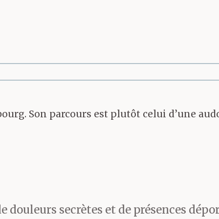
nner un autre goût à la t
asbourg. Son parcours est plutôt celui d’une a
e douleurs secrètes et de présences dépor