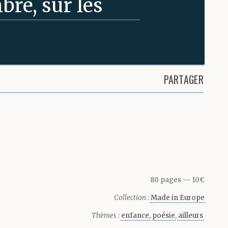
bre, sur les
 peu plus
fer. Si je
PARTAGER
urrais mieux
ui
t mangent la
s la nuit
80 pages
10€
Collection :
Made in Europe
 et qu’elles
Thèmes :
enfance
poésie
ailleurs