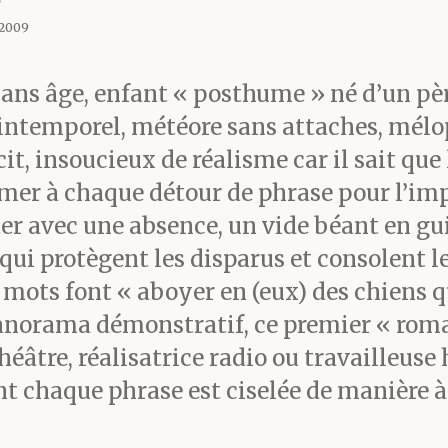
 2009
t sans âge, enfant « posthume » né d’un pè
 intemporel, météore sans attaches, mélo
, insoucieux de réalisme car il sait que l
irmer à chaque détour de phrase pour l’imp
er avec une absence, un vide béant en guis
 qui protègent les disparus et consolent l
s mots font « aboyer en (eux) des chiens 
anorama démonstratif, ce premier « rom
éâtre, réalisatrice radio ou travailleuse
ont chaque phrase est ciselée de manière