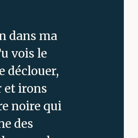
din dans ma
u vois le
le déclouer,
 et irons
re noire qui
une des