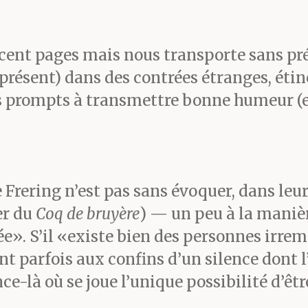
 cent pages mais nous transporte sans pré
résent) dans des contrées étranges, étinc
prompts à transmettre bonne humeur (et
 Frering n’est pas sans évoquer, dans leu
er du
Coq de bruyère
) — un peu à la manièr
ée». S’il «existe bien des personnes irre
nt parfois aux confins d’un silence dont l
nce-là où se joue l’unique possibilité d’êt
.