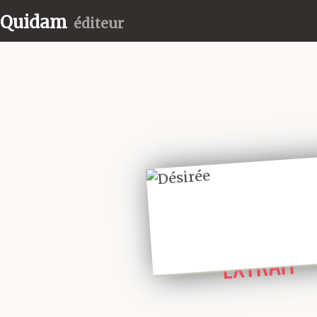
Quidam
éditeur
LIRE UN
EXTRAIT