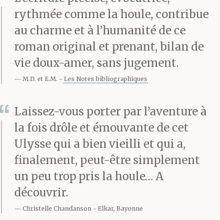
profiter des
rythmée comme la houle, contribue
au charme et à l’humanité de ce
concombres, le jardin
roman original et prenant, bilan de
avait eu du retard,
vie doux-amer, sans jugement.
ajouta, quand le jour se
M.D. et E.M.
Les Notes bibliographiques
leva, le capitaine
Laissez-vous porter par l’aventure à
Mitsos Avgoustis, un
la fois drôle et émouvante de cet
homme de taille
Ulysse qui a bien vieilli et qui a,
moyenne, rasé de frais,
finalement, peut-être simplement
un peu trop pris la houle… A
ses cheveux blancs
découvrir.
tombant sur les épaules
Christelle Chandanson
Elkar, Bayonne