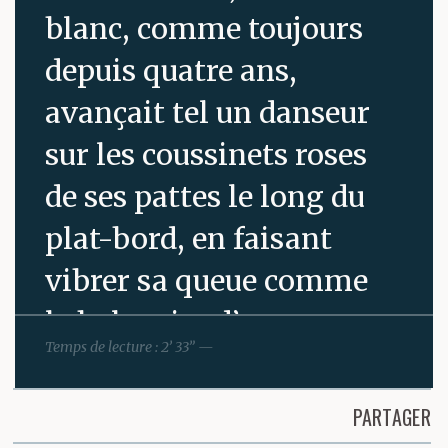
blanc, comme toujours
depuis quatre ans,
avançait tel un danseur
sur les coussinets roses
de ses pattes le long du
plat-bord, en faisant
vibrer sa queue comme
le balancier d’un
Temps de lecture : 2’ 33” —
équilibriste. Il fit
lentement le tour du
PARTAGER