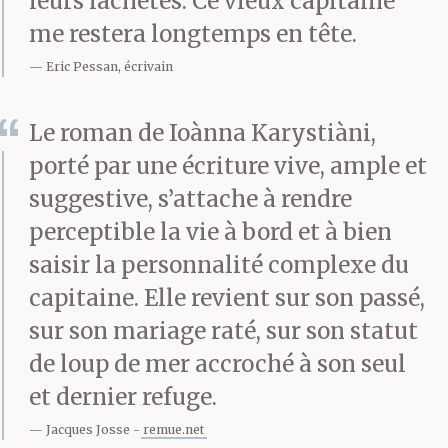
tous vécu à bord.
leurs lâchetés. Ce vieux capitaine
me restera longtemps en tête.
Eric Pessan, écrivain
– A Cuba, les Espagnols
ont fait passer un chat
Le roman de Ioànna Karystiàni,
porté par une écriture vive, ample et
des indigènes en cour
suggestive, s’attache à rendre
martiale parce qu’il
perceptible la vie à bord et à bien
avait mis en charpie un
saisir la personnalité complexe du
perroquet à eux et ils
capitaine. Elle revient sur son passé,
sur son mariage raté, sur son statut
l’ont envoyé devant le
de loup de mer accroché à son seul
peloton d’exécution, dit
et dernier refuge.
à Maritsa le lieutenant
Jacques Josse
remue.net