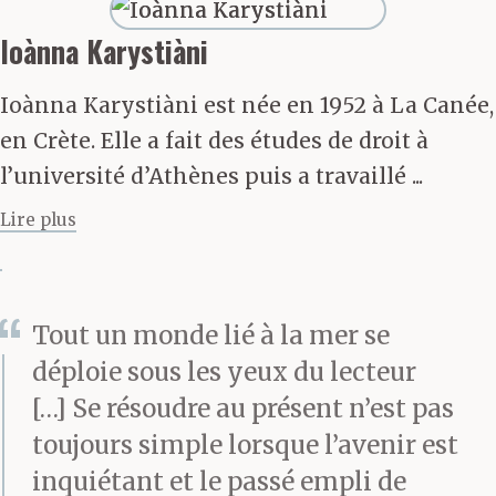
Birbilis.
Ioànna Karystiàni
Avant cette Maritsa-là,
Ioànna Karystiàni est née en 1952 à La Canée,
en Crète. Elle a fait des études de droit à
la même chorégraphie
l’université d’Athènes puis a travaillé ...
avait été exécutée
Lire plus
pendant trois ans par sa
maman Maritsa, avant
Tout un monde lié à la mer se
la maman il y avait eu
déploie sous les yeux du lecteur
le grand-père Maritsa,
[…] Se résoudre au présent n’est pas
bien avant l’arrière-
toujours simple lorsque l’avenir est
grand-mère Maritsa, et
inquiétant et le passé empli de