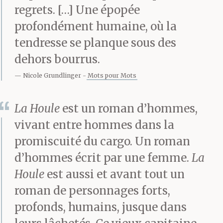
regrets. […] Une épopée
plus tôt encore le
profondément humaine, où la
premier Maritsa, ce
tendresse se planque sous des
maître insurpassable,
dehors bourrus.
cet élégant matou à la
Nicole Grundlinger
Mots pour Mots
grâce toute féminine,
La Houle
est un roman d’hommes,
avec ses pas de cha-
vivant entre hommes dans la
cha-cha, premier
promiscuité du cargo. Un roman
d’hommes écrit par une femme.
La
membre incontestable
Houle
est aussi et avant tout un
de la lignée Maritsa.
roman de personnages forts,
Des chats qui avaient
profonds, humains, jusque dans