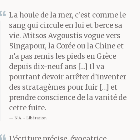
quadragénaire, la
La houle de la mer, c’est comme le
représentation
sang qui circule en lui et berce sa
quotidienne de l’animal
vie. Mitsos Avgoustis vogue vers
amenant régulièrement
Singapour, la Corée ou la Chine et
n’a pas remis les pieds en Grèce
sur le devant de la scène
depuis dix-neuf ans […] Il va
des détails historiques
pourtant devoir arrêter d’inventer
tirés du chapitre
des stratagèmes pour fuir […] et
inépuisable des chats.
prendre conscience de la vanité de
cette fuite.
N.A.
Libération
Nous avions eu tout
juste le temps de
L’écriture précise, évocatrice,