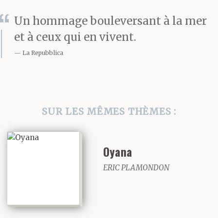
et sa barbe d’argent
ondoyant jusque sur sa
Un hommage bouleversant à la mer
et à ceux qui en vivent.
poitrine qui accusaient
La Repubblica
ses soixante-dix ans et
sa passion pour le
shampooing et l’eau de
SUR LES MÊMES THÈMES :
Cologne.
Oyana
Concombres et jardin,
ERIC PLAMONDON
des mots d’emprunt,
des mots de son père,