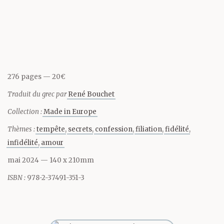
bateau, deux cent
Partager cette page
soixante-dix mètres,
s’arrêta à la poupe et se
coucha devant les deux
276 pages
20€
hommes qui se tenaient
Traduit du grec par
René Bouchet
les jambes écartées et
Collection :
Made in Europe
les mains derrière le
Thèmes :
tempête
secrets
confession
filiation
fidélité
dos.
infidélité
amour
mai 2024
— 140 x 210mm
ISBN :
978-2-37491-351-3
– Maritsa, dit le
lieutenant Kléanthis