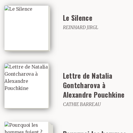
qui renvoyaient au
Le Silence
potager d’Atzanos,
REINHARD JIRGL
début septembre 1922.
Triandafilos Avgoustis,
alors pêcheur
Lettre de Natalia
trentenaire, avait
Gontcharova à
attaché sa fille de trois
Alexandre Pouchkine
ans à la taille de sa
CATHIE BARREAU
femme qui tenait dans
ses bras le petit