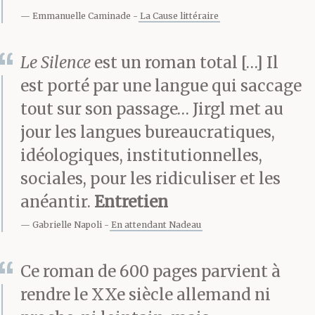
Emmanuelle Caminade
La Cause littéraire
Lorage éclatera,
mugissant comme à la
Le Silence
est un roman total […] Il
crevaison d’une digue.
est porté par une langue qui saccage
tout sur son passage… Jirgl met au
Des gens, 1 grand
jour les langues bureaucratiques,
nombre d’entre eux
idéologiques, institutionnelles,
paraît me dépasser en
sociales, pour les ridiculiser et les
anéantir.
Entretien
âge, se meuvent
Gabrielle Napoli
En attendant Nadeau
péniblement le long de
l’allée du cimetière.
Ce roman de 600 pages parvient à
(Perceptible de temps à
rendre le XXe siècle allemand ni