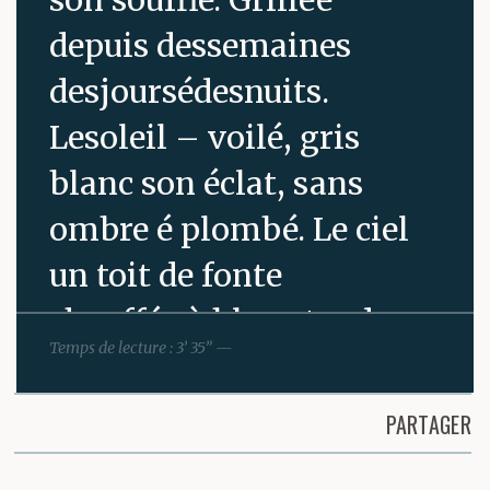
depuis dessemaines
desjoursédesnuits.
Lesoleil – voilé, gris
blanc son éclat, sans
ombre é plombé. Le ciel
un toit de fonte
chauffée à blanc tendu
Temps de lecture : 3’ 35” —
sur Laville, sous lequel
de lourdes émanations
PARTAGER
fermentées pèsent dans
Partager cette page