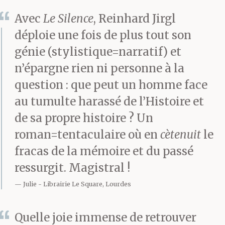
avec elle. Qui n’est plus
Avec
Le Silence
, Reinhard Jirgl
que la douleur fantôme
déploie une fois de plus tout son
génie (stylistique=narratif) et
de toutes ces années
n’épargne rien ni personne à la
révolues où j’ai pratiqué
question : que peut un homme face
la médecine. Il y a 3 ans,
au tumulte harassé de l’Histoire et
à la douleur fantôme
de sa propre histoire ? Un
roman=tentaculaire où en
cètenuit
le
s’est ajoutée la douleur
fracas de la mémoire et du passé
véritable. Elle nous lie
ressurgit. Magistral !
tous=les=deux, toi
Julie
Librairie Le Square, Lourdes
Henriette moi,
Quelle joie immense de retrouver
solidement=ensemble