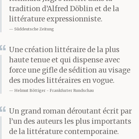
tradition d’Alfred Döblin et de la
abandonné, mais que
littérature expressionniste.
c’est moi qui !t’aie
Süddeutsche Zeitung
abandonnée en
Une création littéraire de la plus
m’attardant=ici….. – De
haute tenue et qui dispense avec
l’eau, tiède & qui coule
force une gifle de sédition au visage
avec parcimonie du
des modes littéraires en vogue.
robinet de la fontaine,
Helmut Böttiger
Frankfurter Rundschau
que je répands
Un grand roman déroutant écrit par
maintenant avec
l’un des auteurs les plus importants
l’arrosoir sur ta tombe
de la littérature contemporaine.