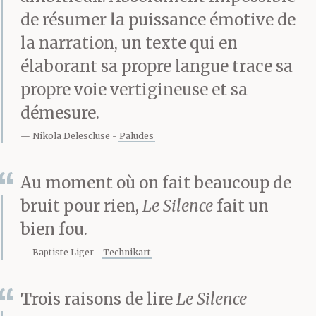
déroulait ici=au-
de résumer la puissance émotive de
la narration, un texte qui en
cimetière tenait d’une
élaborant sa propre langue trace sa
compétition entre 2
propre voie vertigineuse et sa
vieilles créatures, les
démesure.
morts installés dans les
Nikola Delescluse
Paludes
tribunes, et qui perd Ici
Au moment où on fait beaucoup de
a Tout perdu à=jamais
bruit pour rien,
Le Silence
fait un
–.– À cette époque de
bien fou.
l’année jusqu’il y a trois
Baptiste Liger
Technikart
ans, quand j’avais
Trois raisons de lire
Le Silence
encore mon cabinet