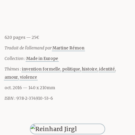
une année trop mûre.
Échappées des tunnels
de l’U-Bahn, des
620 pages
25€
moufettes de produits
Traduit de l'allemand par
Martine Rémon
désinfectants,
Collection :
Made in Europe
bonbonsuaves &
Thèmes :
invention formelle
politique
histoire
identité
prononcées, découpent
amour
violence
oct. 2016
— 140 x 210mm
en été chimiquement
ISBN :
978-2-374910-53-6
fané la brume compacte
qui couve. Une chair se
traîne nonchalante le