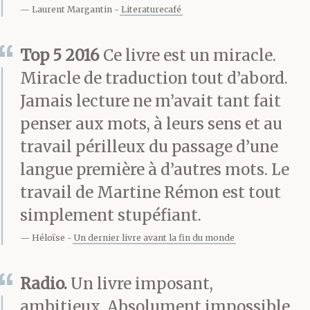
faire, Max é moi ; sans
Laurent Margantin
Literaturecafé
doute donnons-nous
Top 5 2016
Ce livre est un miracle.
l’impression d’être
Miracle de traduction tout d’abord.
tous=les=deux en route
Jamais lecture ne m’avait tant fait
vers le silence originel,
penser aux mots, à leurs sens et au
travail périlleux du passage d’une
é: il est déconseillé de
langue première à d’autres mots. Le
vouloir en
travail de Martine Rémon est tout
dévier quiconque. –
simplement stupéfiant.
Max me lance parfois
Héloïse
Un dernier livre avant la fin du monde
un regard provocateur,
Radio.
Un livre imposant,
comme si ce qui se
ambitieux. Absolument impossible