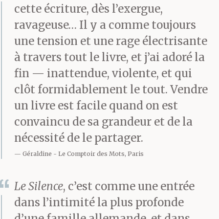
cette écriture, dès l’exergue,
par-delà ta mort. Tu es
ravageuse… Il y a comme toujours
restée belle même dans
une tension et une rage électrisante
à travers tout le livre, et j’ai adoré la
la vieillesse. Tu as su
fin — inattendue, violente, et qui
vieillir sans perdre ; une
clôt formidablement le tout. Vendre
femme affichant son
un livre est facile quand on est
caractère au-fil=des-
convaincu de sa grandeur et de la
nécessité de le partager.
ans. Rares sont les gens
Géraldine
Le Comptoir des Mots, Paris
qui acquièrent un
visage humain. Plus
Le Silence
, c’est comme une entrée
dans l’intimité la plus profonde
rares encore ceux qui le
d’une famille allemande, et dans