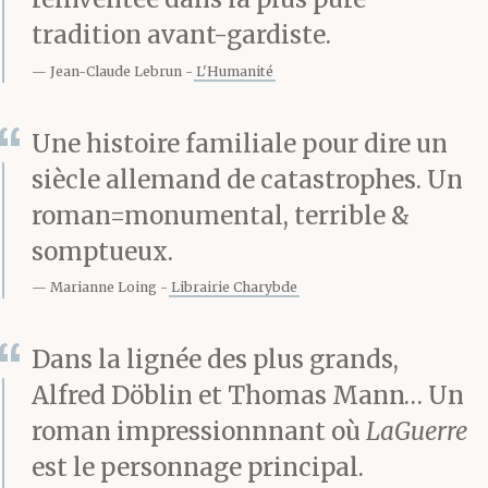
tradition avant-gardiste.
fonte de la chaleur
Jean-Claude Lebrun
L'Humanité
l’écrase lui aussi, – il se
traîne de l’avant,
Une histoire familiale pour dire un
haletant. À vrai dire, il
siècle allemand de catastrophes. Un
roman=monumental, terrible &
est interdit d’emmener
somptueux.
promener les chiens
Marianne Loing
Librairie Charybde
dans les cimetières.
Dans la lignée des plus grands,
Mais ç’est chose
Alfred Döblin et Thomas Mann… Un
courante partout. Les
roman impressionnnant où
LaGuerre
gardiens nous laissent
est le personnage principal.