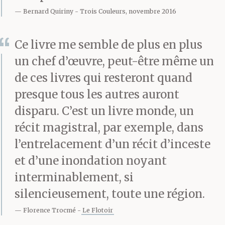
matin, l’ultime instant
Bernard Quiriny
Trois Couleurs, novembre 2016
de temps libre sombrait
Ce livre me semble de plus en plus
dans la morosité brun
un chef d’œuvre, peut-être même un
poussière à l’amorce du
de ces livres qui resteront quand
dimanche soir. *Tu te
presque tous les autres auront
moquais de ma
disparu. C’est un livre monde, un
récit magistral, par exemple, dans
tristesse de fin de
l’entrelacement d’un récit d’inceste
vacances, qui remontait
et d’une inondation noyant
à mon enfance ;
interminablement, si
silencieusement, toute une région.
Henriette, aujourd’hui
Florence Trocmé
Le Flotoir
aussi je suis en-solo