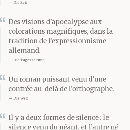
– goulûment avalée par
Die Zeit
la terre poussiéreuse,
Des visions d’apocalypse aux
comme si, en allée de ta
colorations magnifiques, dans la
vie, tu avais rejoint les
tradition de l’expressionnisme
allemand.
plantes dans la
Die Tageszeitung
poussière. Et que
désormais tu
Un roman puissant venu d’une
appartiens à la terre.
contrée au-delà de l’orthographe.
Die Welt
(Repose en paix.)*
Il y a deux formes de silence : le
silence venu du néant, et l’autre né