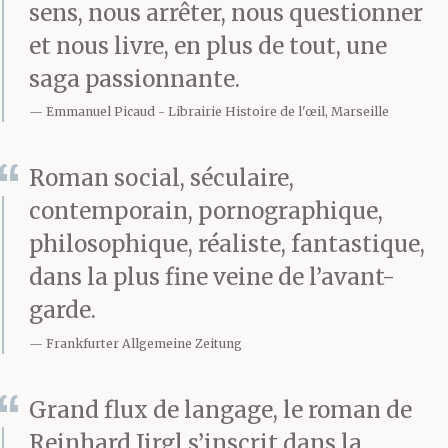
sens, nous arrêter, nous questionner
sa vieillesse, tant que le
et nous livre, en plus de tout, une
Count-Down de la vie
saga passionnante.
nous l’accorde encore. –
Emmanuel Picaud
Librairie Histoire de l'œil, Marseille
Ton souffle fut trop
Roman social, séculaire,
court, Henriette, à peine
contemporain, pornographique,
six mois te furent
philosophique, réaliste, fantastique,
comptés pour ton
dans la plus fine veine de l’avant-
garde.
temps d’enfance
Frankfurter Allgemeine Zeitung
renouvelé. Et demeure
en moi le sentiment
Grand flux de langage, le roman de
Reinhard Jirgl s’inscrit dans la
non pas que tu m’aies