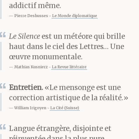
addictif même.
dans une masse
Pierre Deshusses
Le Monde diplomatique
gélifiée ; les fleurs
avides d’air frais
Le Silence
est un météore qui brille
ouvrent leurs calices.
haut dans le ciel des Lettres… Une
œuvre monumentale.
Me précédant sur l’allée
Mathias Kusnierz
La Revue littéraire
de dalles, Max le cocker
spaniel, presque aussi
Entretien.
«Le mensonge est une
correction artistique de la réalité.»
vieux que moi avec ses
William Irigoyen
La Cité (Suisse)
dix ans d’âge canin
convertis en âge
Langue étrangère, disjointe et
humain. La main de
réinventée dans la plus pure