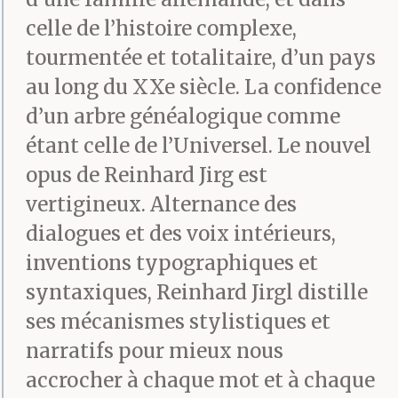
conservent. Tu as été de
celle de l’histoire complexe,
ceux-là. Et libérés des
tourmentée et totalitaire, d’un pays
devoir&chargedetravail,
au long du XXe siècle. La confidence
d’un arbre généalogique comme
nous=deux aurions pu
étant celle de l’Universel. Le nouvel
exhumer le
opus de Reinhard Jirg est
commencement de
vertigineux. Alternance des
notre vie des gravats
dialogues et des voix intérieurs,
inventions typographiques et
ordinaires Dézannées,
syntaxiques, Reinhard Jirgl distille
comme des havres
ses mécanismes stylistiques et
enfouis de l’enfance.
narratifs pour mieux nous
accrocher à chaque mot et à chaque
Redevenirenfant dans