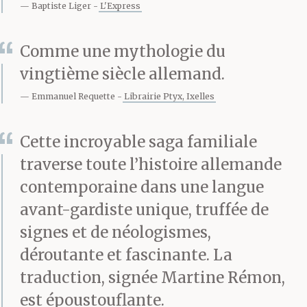
Baptiste Liger
L'Express
médical, ces quelques
Comme une mythologie du
semaines de congés,
vingtième siècle allemand.
citadelle d’heures
Emmanuel Requette
Librairie Ptyx, Ixelles
oisives, me semblaient
rétrécir à vue d’oeil,
Cette incroyable saga familiale
traverse toute l’histoire allemande
s’effriter
contemporaine dans une langue
implacablement – & les
avant-gardiste unique, truffée de
lueurs crues du rappel
signes et de néologismes,
déroutante et fascinante. La
au Devoir du Travail
traduction, signée Martine Rémon,
m’envahissaient dès le
est époustouflante.