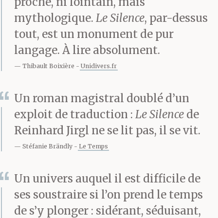
proche, ni lointain, mais
autre à travers le
mythologique.
Le Silence
, par-dessus
feuillage des
tout, est un monument de pur
arbres&buissons flétris
langage. À lire absolument.
par la chaleur le
Thibault Boixière
Unidivers.fr
gémissement des trains
Un roman magistral doublé d’un
de la S-Bahn,
exploit de traduction :
Le Silence
de
comparable à de l’air
Reinhard Jirgl ne se lit pas, il se vit.
chaud comprimé
Stéfanie Brändly
Le Temps
compressé dans le bloc
Un univers auquel il est difficile de
de la ville.) On dirait que
ses soustraire si l’on prend le temps
tous=nous pataugeons
de s’y plonger : sidérant, séduisant,