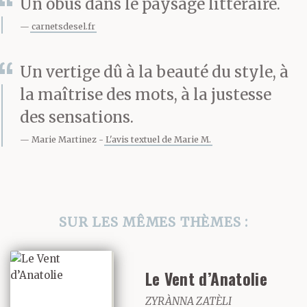
Un obus dans le paysage littéraire.
miracle capable de
carnetsdesel.fr
changer ta vie. Un
instant de certitude qui
Un vertige dû à la beauté du style, à
pendant toutes les
la maîtrise des mots, à la justesse
des sensations.
années à venir aurait
Marie Martinez
L'avis textuel de Marie M.
été à toi, dont tu te
serais souvenu quand tu
le voulais, te disant à
SUR LES MÊMES THÈMES :
toi-même : c’était moi.
Le Vent d’Anatolie
Au lieu de quoi, tu as
ZYRÀNNA ZATÈLI