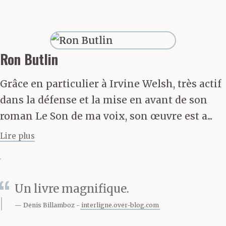
dire « Bonjour » et
peut-être toucher le dos
de sa main qui reposait
Ron Butlin
sur l’accoudoir. Mais
Grâce en particulier à Irvine Welsh, très actif
même imaginer cela
dans la défense et la mise en avant de son
roman Le Son de ma voix, son œuvre est a...
comme ayant été un
Lire plus
événement à part
entière de ton enfance,
y penser maintenant
Un livre magnifique.
plus de trente ans plus
Denis Billamboz
interligne.over-blog.com