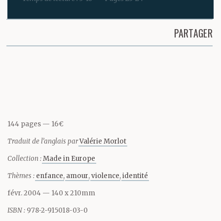
en dépendait. Ce qui
bien sûr était exact – et
PARTAGER
l’a toujours été depuis.
Partager cette page
Terrifié d’entrer dans la
pièce où il se trouvait –
et pourtant incapable
144 pages
16€
de t’éloigner.
Traduit de l’anglais par
Valérie Morlot
Collection :
Made in Europe
Tu voulais l’approcher
Thèmes :
enfance
amour
violence
identité
là où il était dans son
févr. 2004
— 140 x 210mm
fauteuil – juste pour
ISBN :
978-2-915018-03-0