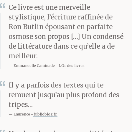
tard t’amenait à retenir
Ce livre est une merveille
ta respiration de peur.
stylistique, l’écriture raffinée de
Ron Butlin épousant en parfaite
osmose son propos […] Un condensé
S’il t’avait jeté un coup
de littérature dans ce qu’elle a de
d’oeil, t’avait souri et
meilleur.
avait répondu à ta
Emmanuelle Caminade
L'Or des livres
salutation , si cet
Il y a parfois des textes qui te
événement banal avait
remuent jusqu’au plus profond des
jamais eu lieu, ne
tripes…
serait-ce qu’une fois,
Laurence
biblioblog.fr
cela aurait été le