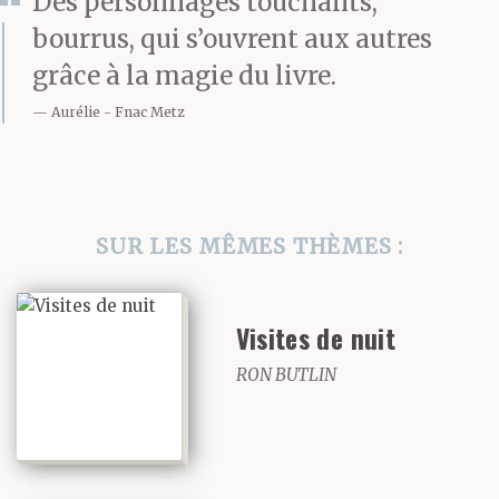
Des personnages touchants,
carrefour disloqué qui
bourrus, qui s’ouvrent aux autres
grâce à la magie du livre.
distribuait le trop plein
Aurélie
Fnac Metz
de la piazza del
Carmine vers la piazza
dell’Anfiteatro Romano,
SUR LES MÊMES THÈMES :
au tout début de la via
Santa Zita. Les deux
Visites de nuit
rues se déboîtaient
RON BUTLIN
doucement entre l’une
et l’autre places, jouant