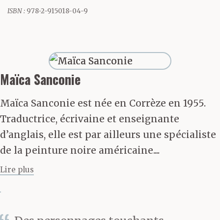
froid de roche où
ISBN :
978-2-915018-04-9
circulait encore le
murmure des sources
embusquées dessous
Maïca Sanconie
vers la mer.
Maïca Sanconie est née en Corrèze en 1955.
Traductrice, écrivaine et enseignante
Le magasin tout entier
d’anglais, elle est par ailleurs une spécialiste
de la peinture noire américaine....
était venu s’encastrer
Lire plus
dans son regard au
détour de la via
Mordini, au sortir de ce