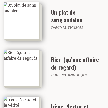
à laper les façades des
Un plat de
maisons qui avançaient
sang andalou
plus loin que leurs
DAVID M. THOMAS
perspectives. C’est ainsi
qu’à Lucques les rues
n’en finissaient jamais
Rien (qu’une affaire
vraiment, se dépassant
de regard)
sans cesse l’une l’autre,
PHILIPPE ANNOCQUE
s’entrelaçant, se
heurtant parfois pour la
même issue à la façon
Irène, Nestor et