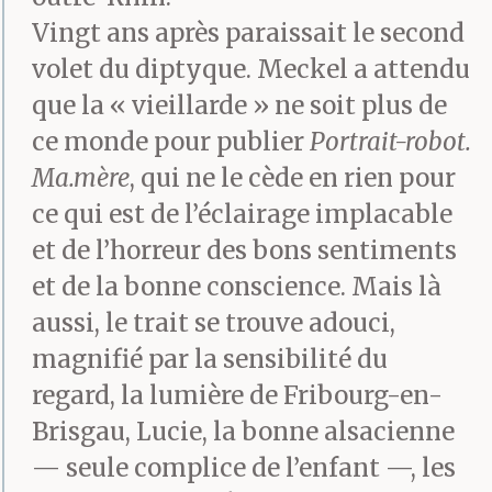
Vingt ans après paraissait le second
animaux et dessinais
volet du diptyque. Meckel a attendu
des maisons, je
que la « vieillarde » ne soit plus de
recopiais des vers et les
ce monde pour publier
Portrait-robot.
lui donnait comme
Ma.mère
, qui ne le cède en rien pour
ce qui est de l’éclairage implacable
étant les miens.
et de l’horreur des bons sentiments
Déposés sur son
et de la bonne conscience. Mais là
assiette, dans ses
aussi, le trait se trouve adouci,
magnifié par la sensibilité du
chaussures, des petits
regard, la lumière de Fribourg-en-
mots cachés comme les
Brisgau, Lucie, la bonne alsacienne
œufs de Pâques, je
— seule complice de l’enfant —, les