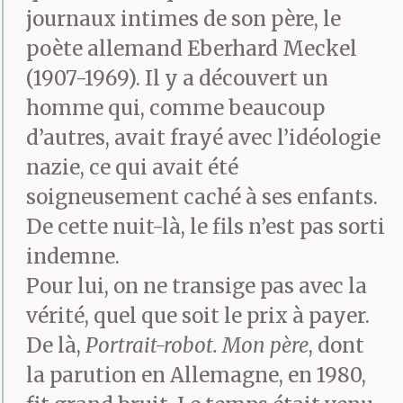
journaux intimes de son père, le
fut sacrifié.
poète allemand Eberhard Meckel
(1907-1969). Il y a découvert un
Portrait-robot. Ma mère
homme qui, comme beaucoup
d’autres, avait frayé avec l’idéologie
Au début de la guerre, il
nazie, ce qui avait été
était tout à fait
soigneusement caché à ses enfants.
charmant que l’enfant
De cette nuit-là, le fils n’est pas sorti
indemne.
écrive quotidiennement
Pour lui, on ne transige pas avec la
des lettres à sa mère :
vérité, quel que soit le prix à payer.
M’aimes-tu ? Je t’aime
De là,
Portrait-robot. Mon père
, dont
aussi. Je t’aime. Toi
la parution en Allemagne, en 1980,