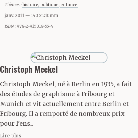
en lui, perturbée depuis
Thèmes :
histoire
politique
enfance
l’enfance, s’était
janv. 2011
— 140 x 210mm
effondrée après la
ISBN :
978-2-915018-55-4
guerre et était restaurée
par la force - un
processus renouvelé
Christoph Meckel
chaque jour - aux
Christoph Meckel, né à Berlin en 1935, a fait
dépens de sa famille.
des études de graphisme à Fribourg et
Munich et vit actuellement entre Berlin et
Comme il ne pouvait
Fribourg. Il a remporté de nombreux prix
plus représenter
pour l’ens...
l’autorité devant sa
Lire plus