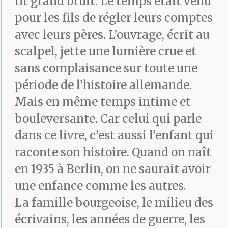
fit grand bruit. Le temps était venu
aussi tu m’aimes ?
pour les fils de régler leurs comptes
Le père était en
avec leurs pères. L’ouvrage, écrit au
Pologne, l’enfant était
scalpel, jette une lumière crue et
assis à la table, la mère
sans complaisance sur toute une
période de l’histoire allemande.
lisait ou dormait dans
Mais en même temps intime et
sa chambre. Que
bouleversante. Car celui qui parle
l’enfant était
dans ce livre, c’est aussi l’enfant qui
raconte son histoire. Quand on naît
affectueux, combien il
en 1935 à Berlin, on ne saurait avoir
avait besoin d’amour,
une enfance comme les autres.
comme c’était touchant
La famille bourgeoise, le milieu des
et comme cela devint
écrivains, les années de guerre, les