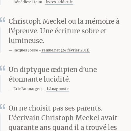
Bénédicte Heim
livres-addict.fr
mit en place une
nouvelle identité qu’il
Christoph Meckel ou la mémoire à
consolida par des
l’épreuve. Une écriture sobre et
lumineuse.
sentences, des
Jacques Josse
remue.net (24 février 2011)
maximes, des citations.
Il fallait qu’il demeurât
Un diptyque œdipien d’une
étonnante lucidité.
le noyau de la famille,
Eric Bonnargent
L'Anagnoste
bien qu’il n’en fût que la
coquille fêlée. À tout
On ne choisit pas ses parents.
prix ; et le prix fut si
L’écrivain Christoph Meckel avait
quarante ans quand il a trouvé les
exorbitant que tout y