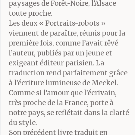
priais qu’on me
paysages de Forêt-Noire, l’Alsace
toute proche.
réponde, mais de
Les deux « Portraits-robots »
réponse aucune. Ma
viennent de paraître, réunis pour la
mère était distraite et
première fois, comme l’avait rêvé
distante comme
l’auteur, publiés par un jeune et
exigeant éditeur parisien. La
d’ordinaire. J’allais la
traduction rend parfaitement grâce
voir et je lui posais
à l’écriture lumineuse de Meckel.
directement la
Comme si l’amour que l’écrivain,
très proche de la France, porte à
question.
notre pays, se reflétait dans la clarté
Tu m’aimes ?
du style.
Oui, petit, et
Son précédent livre traduit en