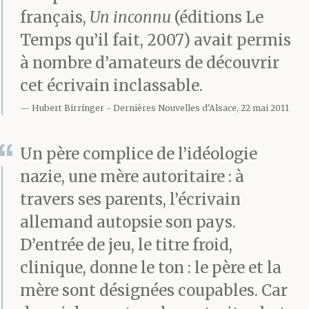
maintenant va dans le
français,
Un inconnu
(éditions Le
Temps qu’il fait, 2007) avait permis
jardin.
à nombre d’amateurs de découvrir
Je t’aime.
cet écrivain inclassable.
Oui, petit, et
Hubert Birringer
Dernières Nouvelles d'Alsace, 22 mai 2011
maintenant mange ta
Un père complice de l’idéologie
pomme.
nazie, une mère autoritaire : à
Elle n’emportait pas les
travers ses parents, l’écrivain
lettres dans sa chambre.
allemand autopsie son pays.
D’entrée de jeu, le titre froid,
Elles gisaient des jours
clinique, donne le ton : le père et la
entiers partout dans
mère sont désignées coupables. Car
la maison.