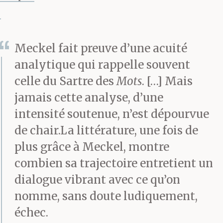
famille ; comme sa
position patriarcale
Meckel fait preuve d’une acuité
perdait toujours plus en
analytique qui rappelle souvent
crédibilité ; comme son
celle du Sartre des
Mots
. […] Mais
besoin de dominer,
jamais cette analyse, d’une
intensité soutenue, n’est dépourvue
depuis le début
de chair.La littérature, une fois de
anachronique, était
plus grâce à Meckel, montre
accueilli non pas avec
combien sa trajectoire entretient un
gratitude mais avec
dialogue vibrant avec ce qu’on
nomme, sans doute ludiquement,
rejet ; comme il
échec.
persistait à toujours