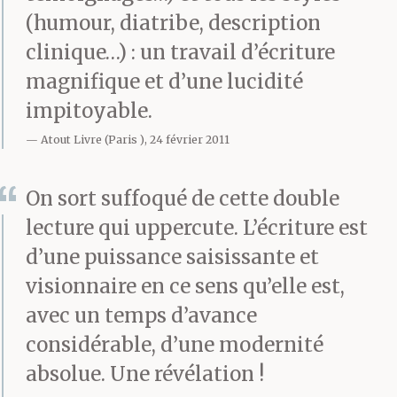
docilité ; comme il
(humour, diatribe, description
n’avait aucune
clinique…) : un travail d’écriture
perception claire de lui-
magnifique et d’une lucidité
impitoyable.
même, il cherchait son
Atout Livre (Paris ), 24 février 2011
salut dans l’ersatz. Pour
le restant de ses jours, il
On sort suffoqué de cette double
lecture qui uppercute. L’écriture est
recourut à toutes les
d’une puissance saisissante et
illusions disponibles.
visionnaire en ce sens qu’elle est,
Afin de rester fidèle à
avec un temps d’avance
l’image qu’il s’était
considérable, d’une modernité
absolue. Une révélation !
forgée de lui-même, il