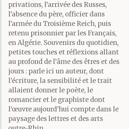
privations, l’arrivée des Russes,
pesant.
l’absence du père, officier dans
J’étais assis à la table et
l’armée du Troisième Reich, puis
je lui écrivais des
retenu prisonnier par les Français,
messages avec les
en Algérie. Souvenirs du quotidien,
petites touches et réflexions allant
lettres de l’alphabet que
au profond de l’âme des êtres et des
je connaissais,
jours : parle ici un auteur, dont
griffonnées, peintes de
l’écriture, la sensibilité et le trait
allaient donner le poète, le
plusieurs couleurs et je
romancier et le graphiste dont
les glissais sous la porte
l’œuvre aujourd’hui compte dans le
de sa chambre. Je
paysage des lettres et des arts
reproduisais des
outre-Rhin.