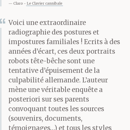
Claro
Le Clavier cannibale
être ce chef de famille,
l’homme, le seul, qui
Voici une extraordinaire
radiographie des postures et
décide de tout dans la
impostures familiales ! Ecrits à des
maison (ce qui ne lui
années d’écart, ces deux portraits
servait à rien) ; comme
robots tête-bêche sont une
tentative d’épuisement de la
il jouait ce rôle à fond
culpabilité allemande. L’auteur
sans se douter que ce
mène une véritable enquête a
n’était pas la famille qui
posteriori sur ses parents
avait besoin de lui mais
convoquant toutes les sources
(souvenirs, documents,
lui de la famille et de sa
témoignages…) et tous les styles