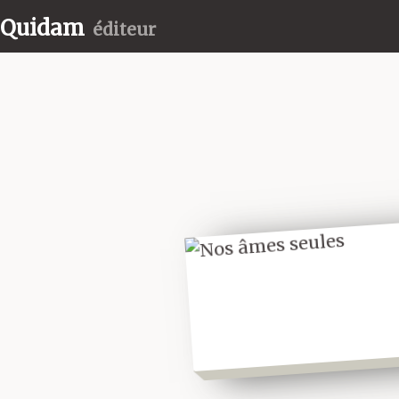
Quidam
éditeur