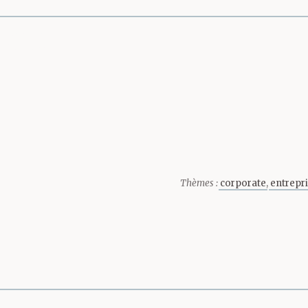
page
Thèmes :
corporate
entrepr