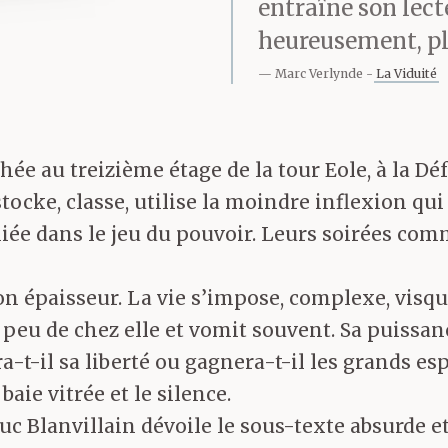
entraîne son lect
heureusement, pl
Marc Verlynde
La Viduité
hée au treizième étage de la tour Eole, à la D
ocke, classe, utilise la moindre inflexion qui 
iée dans le jeu du pouvoir. Leurs soirées co
n épaisseur. La vie s’impose, complexe, visque
 peu de chez elle et vomit souvent. Sa puissanc
a-t-il sa liberté ou gagnera-t-il les grands es
aie vitrée et le silence.
c Blanvillain dévoile le sous-texte absurde e