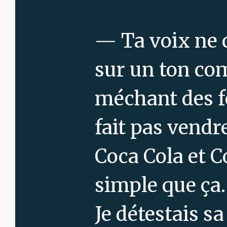
— Ta voix ne c
sur un ton com
méchant des fe
fait pas vendr
Coca Cola et Co
simple que ça.
Je détestais s