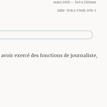
mars 2018
— 140 x 210mm
oquille.
ISBN :
978-2-37491-076-5
es se
. À nouveau
sseraient
 avoir exercé des fonctions de journaliste,
res nuits
 pleurant.
sage
s n’était