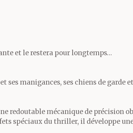
us n’étions encore qu’en a
entra et le Chauve la re
 d’une autre planète. Il l
lante et le restera pour longtemps…
rofessionnellement glacial
euille dactylographiée.
 et ses manigances, ses chiens de garde et
lire. La jeune femme sorti
ne redoutable mécanique de précision obsc
s hanches suffisammen
ffets spéciaux du thriller, il développe 
our la rendre charmante.