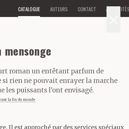
CATALOGUE
AUTEURS
CONTACT
ACTUALITÉ
×
un mensonge
ourt roman un entêtant parfum de
si rien ne pouvait enrayer la marche
e les puissants l’ont envisagé.
vant la fin du monde
e. Il est approché par des services spéciaux