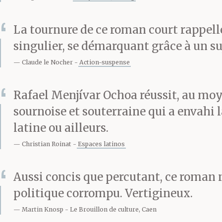
planta son re
La tournure de ce roman court rappelle
singulier, se démarquant grâce à un su
— Elle est nouv
Claude le Nocher
Action-suspense
moins liée au 
Rafael Menjívar Ochoa réussit, au moy
pas qu’elle va
sournoise et souterraine qui a envahi 
latine ou ailleurs.
Il continua à s
Christian Roinat
Espaces latinos
langue sur le fi
Aussi concis que percutant, ce roman n
Je m’en allai.
politique corrompu. Vertigineux.
Martin Knosp
Le Brouillon de culture, Caen