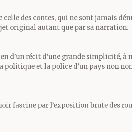
gard dans sa nuque.
 celle des contes, qui ne sont jamais dé
jet original autant que par sa narration.
elle, m’expliqua-t-il. Ell
secrétaire du syndicat. J
en d’un récit d’une grande simplicité, à 
 durer longtemps.
la politique et la police d’un pays non n
e nettoyer les ongles et 
l.
oir fascine par l’exposition brute des r