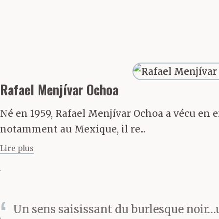
mes oreilles 
J’avais l’esto
soulevèrent sa
Rafael Menjívar Ochoa
les noeuds da
Né en 1959, Rafael Menjívar Ochoa a vécu en ex
pas dormir cet
notamment au Mexique, il re...
Lire plus
encore. Ils ne
Ou avec une i
Un sens saisissant du burlesque noir
prodigué par u