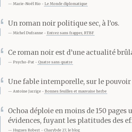
Marie-Noël Rio
Le Monde diplomatique
possible et no
Un roman noir politique sec, à l’os.
La secrétaire 
Michel Dufranne
Entrez sans frapper, RTBF
un objet tombé
Ce roman noir est d’une actualité brû
d’un sourire p
Psycho-Pat
Quatre sans quatre
présenta une f
Une fable intemporelle, sur le pouvoir
Antoine Jarrige
Bonnes feuilles et mauvaise herbe
Il signa sans 
Ochoa déploie en moins de 150 pages u
mouvement de
évidences, fuyant les platitudes des e
intéressant p
Hugues Robert
Charybde 27, le blog