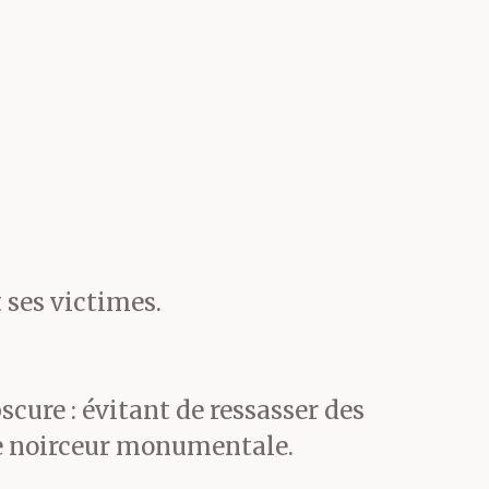
vril.
garda comme
ui sourit
 et elle lui
 ses victimes.
t avec un
ure : évitant de ressasser des
t
une noirceur monumentale.
 Le Chauve