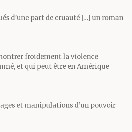
nués d’une part de cruauté […] un roman
e est plus ou
e ne pense
montrer froidement la violence
ommé, et qui peut être en Amérique
à passer sa
ouages et manipulations d’un pouvoir