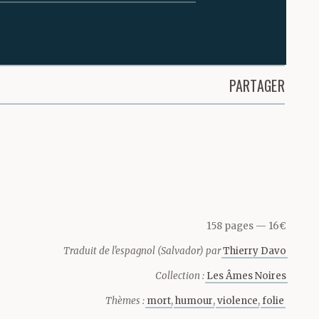
ou perçait un
écher les
PARTAGER
ait derrière
pouvais pas :
oses
158 pages
16€
Traduit de l'espagnol (Salvador) par
Thierry Davo
ble, mais
Collection :
Les Âmes Noires
çait dans
Thèmes :
mort
humour
violence
folie