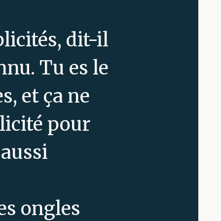
cités, dit-il
nnu. Tu es le
, et ça ne
licité pour
 aussi
les ongles