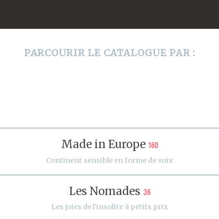
PARCOURIR LE CATALOGUE PAR :
Made in Europe
160
Continent sensible en forme de voix
Les Nomades
36
Les joies de l'insolite à petits prix