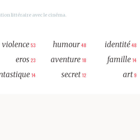
tion littéraire avec le cinéma.
violence
humour
identité
53
48
48
eros
aventure
famille
23
18
14
ntastique
secret
art
14
12
9