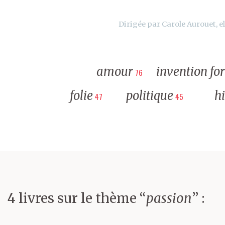
Dirigée par Carole Aurouet, el
amour
invention fo
76
folie
politique
hi
47
45
4 livres sur le thème “
passion
” :