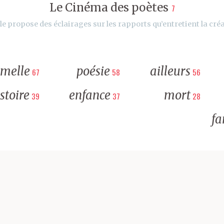
Le Cinéma des poètes
7
le propose des éclairages sur les rapports qu’entretient la créa
rmelle
poésie
ailleurs
67
58
56
stoire
enfance
mort
39
37
28
fa