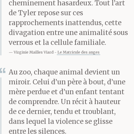
cheminement hasardeux. Tout l’art
était là, mon papa. Il
de Tyler repose sur ces
était debout à côté de
rapprochements inattendus, cette
divagation entre une animalité sous
moi et il me regardait
verrous et la cellule familiale.
comme il regarde ces
Virginie Mailles Viard
Le Matricule des anges
lions, et cette fois-là j’ai
pas bouché mes oreilles
Au zoo, chaque animal devient un
miroir. Celui d’un père à bout, d’une
parce qu’il a rien dit.
mère perdue et d’un enfant tentant
Moi j’attendais qu’il
de comprendre. Un récit à hauteur
dise quelque chose,
de ce dernier, tendu et troublant,
dans lequel la violence se glisse
parce qu’il était là
entre les silences.