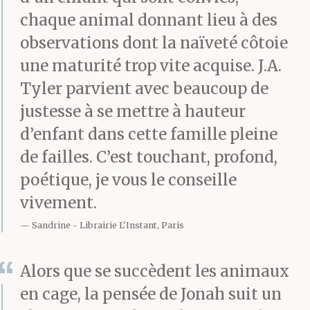
fois-là que j’ai utilisé
chaque animal donnant lieu à des
mes paumes de main
observations dont la naïveté côtoie
une maturité trop vite acquise. J.A.
pour me boucher les
Tyler parvient avec beaucoup de
oreilles. Encore une fois
justesse à se mettre à hauteur
où j’ai pas envie
d’enfant dans cette famille pleine
d’écouter.
de failles. C’est touchant, profond,
poétique, je vous le conseille
vivement.
Un jour je faisais fait
Sandrine
Librairie L'Instant, Paris
voler mon cerf-volant
Alors que se succèdent les animaux
et il allait très haut
en cage, la pensée de Jonah suit un
dans le ciel, et puis il