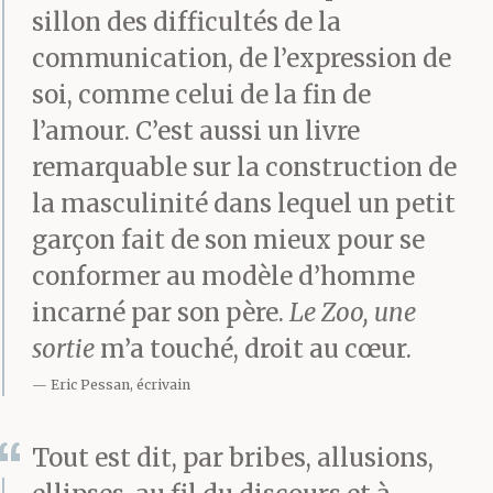
les mains comme
sillon des difficultés de la
communication, de l’expression de
quand j’étais prêt, le
soi, comme celui de la fin de
ballon il allait me
l’amour. C’est aussi un livre
fendre le visage. Il a dit
remarquable sur la construction de
Ce putain de ballon va
la masculinité dans lequel un petit
garçon fait de son mieux pour se
te fendre le visage en
conformer au modèle d’homme
deux si tu lèves pas les
incarné par son père.
Le Zoo, une
mains.
sortie
m’a touché, droit au cœur.
Eric Pessan, écrivain
C’était le jour où l’arbre
Tout est dit, par bribes, allusions,
a cassé à cause de la