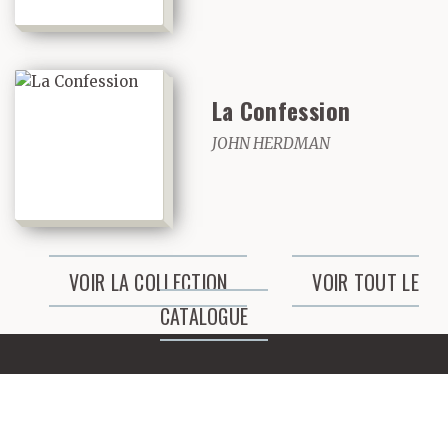
Le lion avait juste les
yeux sur rien du tout,
comme papa ce jour-là
La Confession
avec le cerf‑volant.
JOHN HERDMAN
VOIR LA COLLECTION
VOIR TOUT LE
CATALOGUE