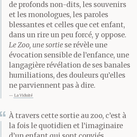
cet arbre ?Je me suis
de profonds non-dits, les souvenirs
bouché les oreilles. C’est
et les monologues, les paroles
blessantes et celles que cet enfant,
quand il a dit ça, quand
dans un rire un peu forcé, y oppose.
il a expliqué que je
Le Zoo, une sortie
se révèle une
pouvais m’ouvrir le
évocation sensible de l’enfance, une
visage en deux à cause
langagière révélation de ses banales
humiliations, des douleurs qu’elles
du ballon et que mes
ne parviennent pas à dire.
bras ou mes jambes
La Viduité
pouvaient se briser
À travers cette sortie au zoo, c’est à
comme les branches
la fois le quotidien et l’imaginaire
d’un arbre, c’est ces
d’un enfant qui sont conviés,