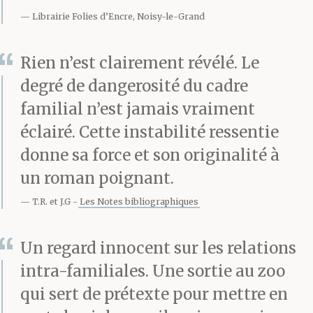
debout à côté de moi,
Librairie Folies d’Encre, Noisy-le-Grand
alors j’ai cru qu’il allait
dire que le cerf-volant
Rien n’est clairement révélé. Le
degré de dangerosité du cadre
allait se prendre dans le
familial n’est jamais vraiment
vent et m’emporter tout
éclairé. Cette instabilité ressentie
là-haut dans le soleil,
donne sa force et son originalité à
que j’allais brûler, que
un roman poignant.
T.R. et J.G
Les Notes bibliographiques
j’allais prendre feu et
brûler, mais papa il a
Un regard innocent sur les relations
pas dit T’es qu’un
intra-familiales. Une sortie au zoo
qui sert de prétexte pour mettre en
putain de feu sur pattes