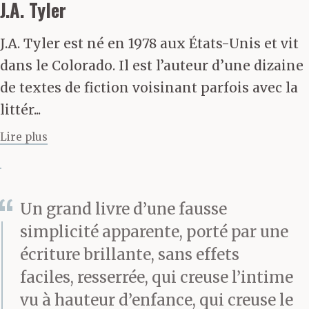
bouche les oreilles. Je
J.A. Tyler
fais ça des fois quand
J.A. Tyler est né en 1978 aux États-Unis et vit
papa il parle. J’utilise la
dans le Colorado. Il est l’auteur d’une dizaine
paume de mes mains
de textes de fiction voisinant parfois avec la
littér...
que je colle dessus et
Lire plus
comme ça j’entends
plus rien.
Un grand livre d’une fausse
simplicité apparente, porté par une
L’herbe était verte dans
écriture brillante, sans effets
le jardin quand il m’a
faciles, resserrée, qui creuse l’intime
dit que si je levais pas
vu à hauteur d’enfance, qui creuse le