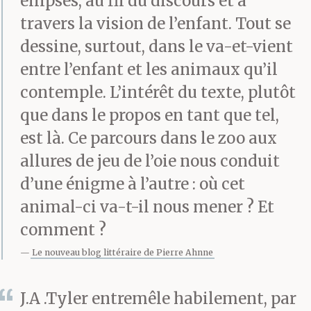
ellipses, au fil du discours et à
tempête, la nuit où on
travers la vision de l’enfant. Tout se
dessine, surtout, dans le va-et-vient
aurait dit que la maison
entre l’enfant et les animaux qu’il
elle se soulevait, et le
contemple. L’intérêt du texte, plutôt
lendemain matin papa
que dans le propos en tant que tel,
il m’a dit que les os ça
est là. Ce parcours dans le zoo aux
allures de jeu de l’oie nous conduit
pouvait se casser
d’une énigme à l’autre : où cet
comme les arbres. Tu
animal-ci va-t-il nous mener ? Et
savais que tes os
comment ?
pouvaient se briser
Le nouveau blog littéraire de Pierre Ahnne
comme les branches de
J.A .Tyler entremêle habilement, par