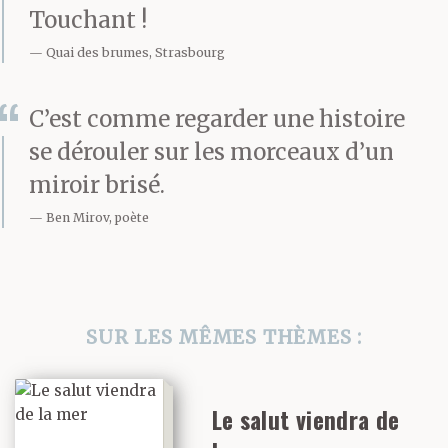
Touchant !
que le cerf-volant se
Quai des brumes, Strasbourg
plante dans le sol. Et
puis il est rentré dans la
C’est comme regarder une histoire
se dérouler sur les morceaux d’un
maison et il a fermé la
miroir brisé.
porte coulissante.
Ben Mirov, poète
Le papa-lion referme
son bâillement. Je
SUR LES MÊMES THÈMES :
regarde dans la même
direction que lui mais je
Le salut viendra de