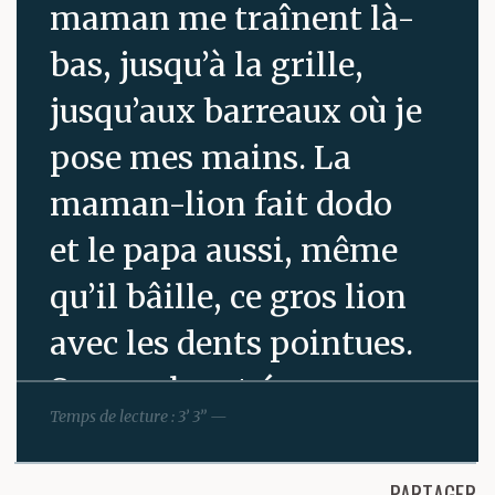
maman me traînent là-
bas, jusqu’à la grille,
jusqu’aux barreaux où je
pose mes mains. La
maman-lion fait dodo
et le papa aussi, même
qu’il bâille, ce gros lion
avec les dents pointues.
Sa gueule est énorme
Temps de lecture : 3’ 3” —
quand il l’ouvre. Il
pourrait m’avaler. C’est
PARTAGER