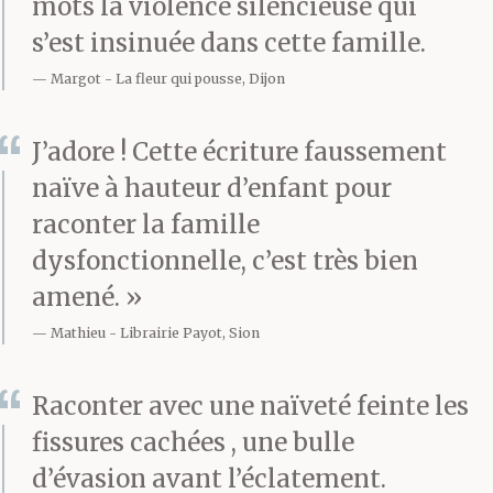
mots la violence silencieuse qui
petit.Il a rien dit du
s’est insinuée dans cette famille.
tout. Il m’a juste regardé
Margot
La fleur qui pousse, Dijon
faire voler mon cerf-
J’adore ! Cette écriture faussement
volant. Il a regardé
naïve à hauteur d’enfant pour
jusqu’à ce que le cerf-
raconter la famille
volant ait perdu tout
dysfonctionnelle, c’est très bien
son vent et qu’il
amené. »
Mathieu
Librairie Payot, Sion
dégringole en chute
libre dans le jardin. Il
Raconter avec une naïveté feinte les
faisait beau ce jour-là et
fissures cachées , une bulle
d’évasion avant l’éclatement.
il est resté là jusqu’à ce