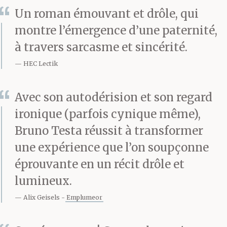
bois,
Un roman émouvant et drôle, qui
montre l’émergence d’une paternité,
l’escalier tremblant qui
à travers sarcasme et sincérité.
mène dans les
HEC Lectik
couchettes du haut pour
les pensionnaires et les
Avec son autodérision et son regard
ironique (parfois cynique même),
pissotières ouvertes au
Bruno Testa réussit à transformer
grand vent, où l’on pisse
une expérience que l’on soupçonne
à plusieurs des litres de
éprouvante en un récit drôle et
lumineux.
bière. À la barre,
Alix Geisels
Emplumeor
Ammad, la tête dénudée
au milieu des tempêtes,