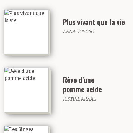
Puis on a dérivé,
Plus vivant que la vie
soudain libres,
ANNA DUBOSC
insouciants.
Je me souviens du
Rêve d'une
premier hôtel, la
pomme acide
première nuit. Je
JUSTINE ARNAL
ne connaissais pas
encore toutes les
répulsions de Marie-