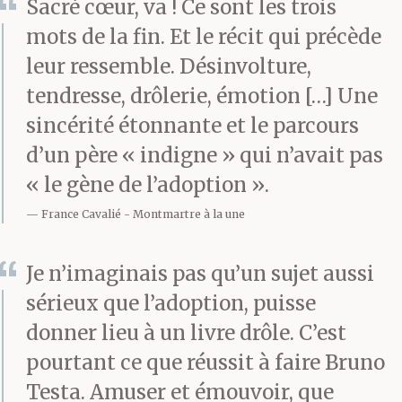
Sacré cœur, va ! Ce sont les trois
le pied marin à force de
mots de la fin. Et le récit qui précède
leur ressemble. Désinvolture,
voir les autres tanguer
tendresse, drôlerie, émotion […] Une
au comptoir, l’humeur
sincérité étonnante et le parcours
égale pour contrarier
d’un père « indigne » qui n’avait pas
celle des autres.
« le gène de l’adoption ».
France Cavalié
Montmartre à la une
C’est là, parmi les
Je n’imaginais pas qu’un sujet aussi
anciens du pavé, les
sérieux que l’adoption, puisse
donner lieu à un livre drôle. C’est
peintres installés
pourtant ce que réussit à faire Bruno
à demeure, les maçons à
Testa. Amuser et émouvoir, que