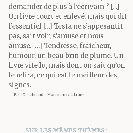
niveau pour le Ricard du
demander de plus à l’écrivain ? […]
soir, les joueurs de
Un livre court et enlevé, mais qui dit
l’essentiel […] Testa ne s’appesantit
cartes et de RMI, les
pas, sait voir, s’amuse et nous
théâtreux, les vendeurs
amuse. […] Tendresse, fraicheur,
de merguez,
humour, un beau brin de plume. Un
le Hollandais volant, le
livre vite lu, mais dont on sait qu’on
le relira, ce qui est le meilleur des
Juif errant, tous les
signes.
Métèques, c’est là
Paul Desalmand
Montmartre à la une
dans ce bar où tout le
monde se parle qu’on
s’est parlés.
SUR LES MÊMES THÈMES :