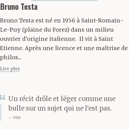
d’escaliers, de chansons
Bruno Testa
égarées, de destins
Bruno Testa est né en 1956 à Saint-Romain-
ébréchés, qu’on se sent
Le-Puy (plaine du Forez) dans un milieu
en famille quand on
ouvrier d’origine italienne. Il vit à Saint
Etienne. Après une licence et une maîtrise de
est dans la peine.
philos...
Lire plus
Chez Ammad, Hôtel de
Clermont, un bougnat
Un récit drôle et léger comme une
devenu kabyle. Si l’on
bulle sur un sujet qui ne l’est pas.
veut, un bateau dans la
VSD
nuit, avec la cale en