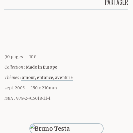
PARTAGER
végétais quant à moi
Partager cette page
dans un bulletin d’une
proche banlieue,
méditant sur un amour
90 pages
10€
défunt et la
Collection :
Made in Europe
communication municipale.
Thèmes :
amour
enfance
aventure
C’est Montmartre
sept. 2005
— 150 x 210mm
finalement qui nous a
ISBN :
978-2-915018-11-1
rapprochés. Il y a
tellement de moulins,