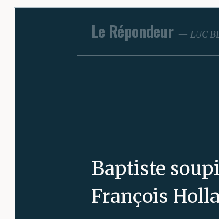
Le Répondeur
LUC B
Baptiste soupi
François Holl