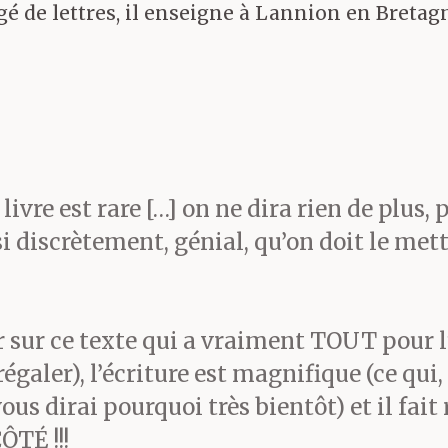
gé de lettres, il enseigne à Lannion en Bretagn
rme dans son esprit et s’
oseraie sous la lune, pou
dy deux hélicoptères, un
ainsi de suite. Après quoi
ivre est rare […] on ne dira rien de plus, 
i discrètement, génial, qu’on doit le mett
e phrasé, les intonations
ant. Peut-être, avait un 
ur ce texte qui a vraiment TOUT pour lui 
ne forme d’imaginaire
galer), l’écriture est magnifique (ce qui,
ous dirai pourquoi très bientôt) et il fai
hésique.
TÉ !!!