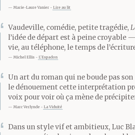
Marie-Laure Vanier
Lire au lit
Mais le problè
Vaudeville, comédie, petite tragédie,
L
l’idée de départ est à peine croyable 
que le public 
vie, au téléphone, le temps de l’écritu
Michel Ellis
L'Espadon
complètement, 
dans la caricat
Un art du roman qui ne boude pas son p
le dénouement cette interprétation prés
directeur du t
voix pour voir où ça mène de précipiter
Marc Verlynde
La Viduité
inquiétant d’a
Dans un style vif et ambitieux, Luc Bl
salle, les mort