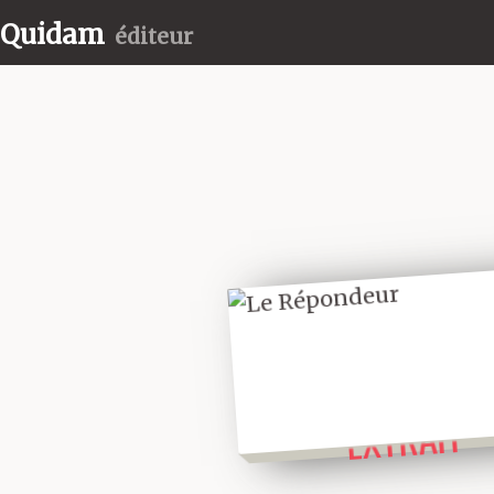
Quidam
éditeur
LIRE UN
EXTRAIT