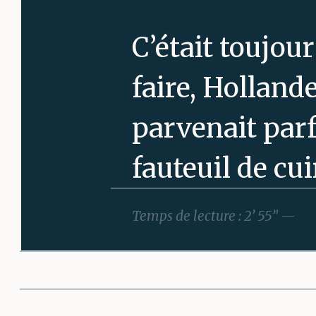
C’était toujour
faire, Hollande
parvenait parfa
fauteuil de cui
et c’était part
Temps de lecture : 2’ 55” —
fois sa méthod
d’autres artis
Partager cette 