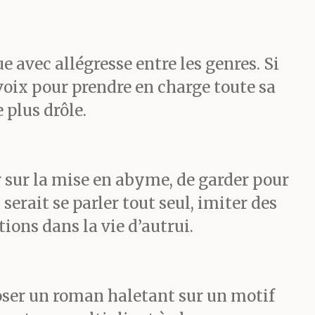
blème était
e avec allégresse entre les genres. Si
 voix pour prendre en charge toute sa
ens. Pas
 plus drôle.
 versait
incent, le
r sur la mise en abyme, de garder pour
serait se parler tout seul, imiter des
sque
ions dans la vie d’autrui.
peuplaient la
poser un roman haletant sur un motif