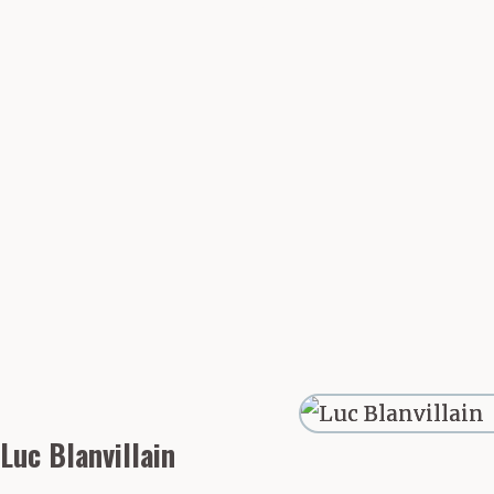
de comprendr
était totaleme
n’avait besoin
mentales pour 
s’entraînaient 
chanteurs, parl
travaillaient a
Luc Blanvillain
jusqu’à ce qu’