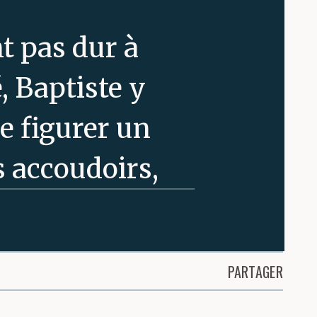
nt pas dur à
é, Baptiste y
se figurer un
s accoudoirs,
r plusieurs
 puis à
PARTAGER
ent semblant