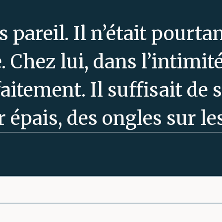
s pareil. Il n’était pourta
. Chez lui, dans l’intimit
itement. Il suffisait de 
r épais, des ongles sur le
i. Il avait tenté d’explique
e, à ses parents d’abord,
tes. Les plus polis faisai
page