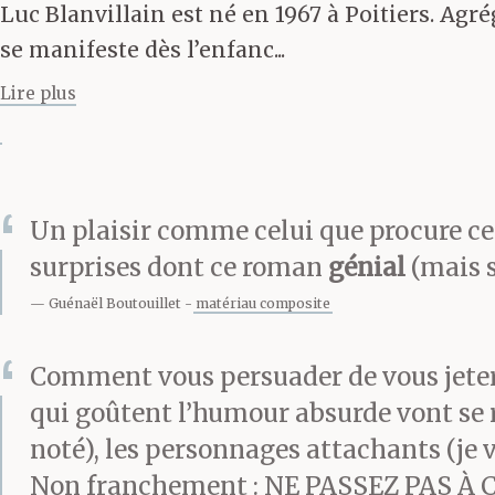
Luc Blanvillain est né en 1967 à Poitiers. Agré
abstraite se fo
se manifeste dès l’enfanc...
Balladur, une 
Lire plus
Françoise Har
pour Zidane et 
Un plaisir comme celui que procure ce l
surprises dont ce roman
génial
(mais s
reproduisait l
Guénaël Boutouillet
matériau composite
réalisme étonn
Comment vous persuader de vous jeter s
un médecin, u
qui goûtent l’humour absurde vont se ré
noté), les personnages attachants (je v
sonore synest
Non franchement : NE PASSEZ PAS À CÔ