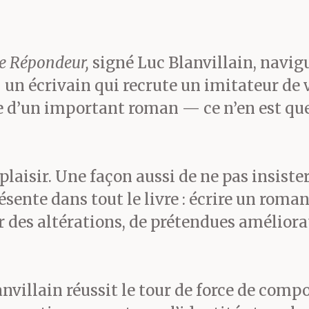
me n’était pas là. Le pro
e Répondeur,
signé Luc Blanvillain, navigu
— un écrivain qui recrute un imitateur de
lui faisait perdre ses moy
re d’un important roman — ce n’en est que
certes, mais sur scène il
ure. En tête à tête avec V
laisir. Une façon aussi de ne pas insiste
ente dans tout le livre : écrire un roman 
héâtre, Baptiste était pre
 des altérations, de prétendues améliorat
uthenticité. Les absents 
anvillain réussit le tour de force de com
s jacassaient.