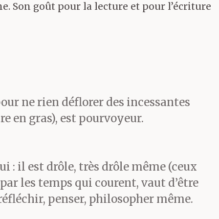
e. Son goût pour la lecture et pour l’écriture
y fixe. Pour
r
e mare pâle
, il
pour ne rien déflorer des incessantes
re en gras), est pourvoyeur.
 avec un
jour suggéré
: il est drôle, très drôle même (ceux
 par les temps qui courent, vaut d’être
t réfléchir, penser, philosopher même.