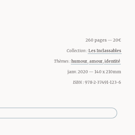
 imitateur
s images
260 pages
20€
Collection :
Les Inclassables
s
Thèmes :
humour
amour
identité
janv. 2020
— 140 x 210mm
ISBN :
978-2-37491-123-6
é,
 la personne
tive ou